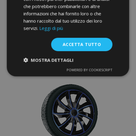
che potrebbero combinarle con altre
Copricerchi per NISSAN 17", STIG GRIGIO
informazioni che hai fornito loro o che
LACCATO 4 pz
hanno raccolto dal tuo utilizzo dei loro
45,95 €
servizi.
Leggi di più
Aggiungi Al Carrello
ACCETTA TUTTO
Aggiungi
MOSTRA DETTAGLI
alla
POWERED BY COOKIESCRIPT
Strettamente
Performance
lista
necessari
desideri
Targeting
Funzionalità