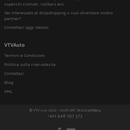
mage-messages
1 gio
Adobe Inc.
coperchi cromati, rollbars ecc.
www.vtvauto.it
Sei interessato al dropshipping o vuoi diventare nostro
partner?
Contattaci oggi stesso!
VTVAuto
Termini e Condizioni
Politica sulla riservatezza
Contattaci
section_data_ids
1 gio
Adobe Inc.
www.vtvauto.it
Blog
XML
© VTV s.r.o. 2010 - 2026 VAT: SK2023166904
+421 948 797 373