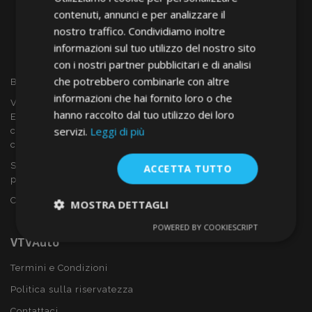
contenuti, annunci e per analizzare il
nostro traffico. Condividiamo inoltre
informazioni sul tuo utilizzo del nostro sito
con i nostri partner pubblicitari e di analisi
che potrebbero combinarle con altre
Benvenuto a VTVAUTO
informazioni che hai fornito loro o che
VTVAUTO è rivenditore e fornitore all'ingrosso in tutta
hanno raccolto dal tuo utilizzo dei loro
Europa, di accessori per auto come:
servizi.
Leggi di più
copricerchi, deflettori, coprisedili, tappetini per auto,
coperchi cromati, rollbars ecc.
Sei interessato al dropshipping o vuoi diventare nostro
ACCETTA TUTTO
partner?
Contattaci oggi stesso!
MOSTRA DETTAGLI
POWERED BY COOKIESCRIPT
Strettamente
Performance
VTVAuto
necessari
Termini e Condizioni
Politica sulla riservatezza
Targeting
Funzionalità
Contattaci