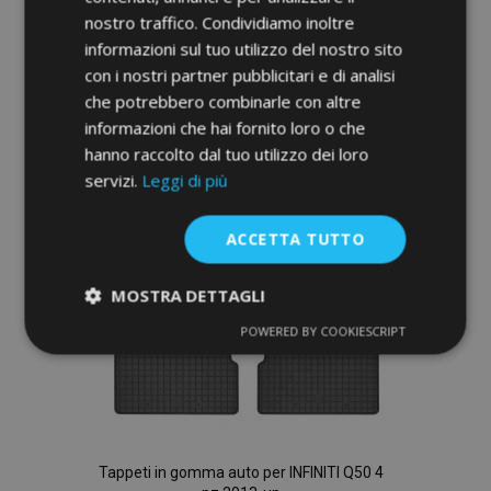
Aggiungi Al Carrello
nostro traffico. Condividiamo inoltre
informazioni sul tuo utilizzo del nostro sito
Aggiungi
con i nostri partner pubblicitari e di analisi
alla
che potrebbero combinarle con altre
informazioni che hai fornito loro o che
lista
hanno raccolto dal tuo utilizzo dei loro
servizi.
Leggi di più
desideri
ACCETTA TUTTO
MOSTRA DETTAGLI
POWERED BY COOKIESCRIPT
Strettamente
Performance
necessari
Targeting
Funzionalità
Tappeti in gomma auto per INFINITI Q50 4