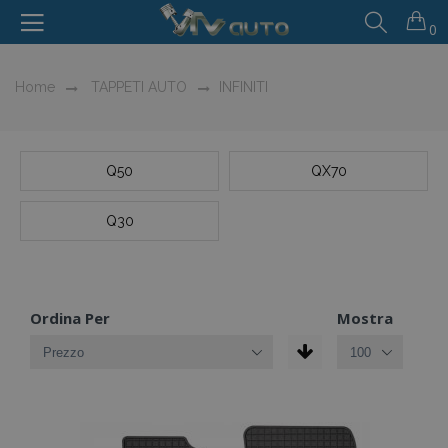
0
Home
TAPPETI AUTO
INFINITI
Q50
QX70
Q30
Ordina Per
Mostra