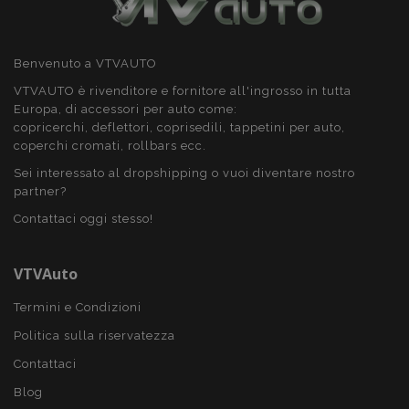
Benvenuto a VTVAUTO
recently_viewed_product
1 gio
Adobe Inc.
www.vtvauto.it
VTVAUTO è rivenditore e fornitore all'ingrosso in tutta
Europa, di accessori per auto come:
copricerchi, deflettori, coprisedili, tappetini per auto,
Google Privacy Policy
coperchi cromati, rollbars ecc.
Sei interessato al dropshipping o vuoi diventare nostro
recently_viewed_product_previous
1 gio
Adobe Inc.
www.vtvauto.it
partner?
Contattaci oggi stesso!
VTVAuto
PHPSESSID
59 mi
PHP.net
4
.vtvauto.it
seco
Termini e Condizioni
Politica sulla riservatezza
Contattaci
Blog