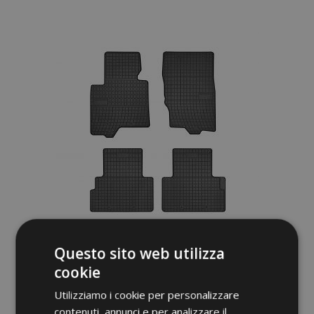
alla
lista
desideri
Questo sito web utilizza
Tappeti in gomma auto per INFINITI QX70
4 pz 2008-up
cookie
40,00 €
Utilizziamo i cookie per personalizzare
contenuti, annunci e per analizzare il