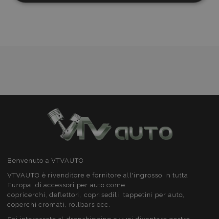
lista
necessari
desideri
Targeting
Funzionalità
Strettamente necessari
Performance
Targeting
Funzionalità
I cookie strettamente necessari consentono le
funzionalità principali del sito web come l'accesso
dell'utente e la gestione dell'account. Il sito web
Benvenuto a VTVAUTO
non può essere utilizzato correttamente senza i
cookie strettamente necessari.
VTVAUTO è rivenditore e fornitore all'ingrosso in tutta
Europa, di accessori per auto come:
Fornitore
/
Nome
Scad
copricerchi, deflettori, coprisedili, tappetini per auto,
Dominio
coperchi cromati, rollbars ecc.
mage-cache-sessid
1 gio
Adobe Inc.
www.vtvauto.it