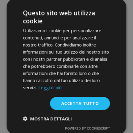
Questo sito web utilizza
cookie
Utilizziamo i cookie per personalizzare
contenuti, annunci e per analizzare il
nostro traffico. Condividiamo inoltre
informazioni sul tuo utilizzo del nostro sito
con i nostri partner pubblicitari e di analisi
che potrebbero combinarle con altre
Tappeti in gomma auto per FORD
informazioni che hai fornito loro o che
CONNECT 2ND ROW 2013-up (2 pz)
hanno raccolto dal tuo utilizzo dei loro
36,00 €
servizi.
Leggi di più
Aggiungi Al Carrello
ACCETTA TUTTO
Aggiungi
MOSTRA DETTAGLI
alla
POWERED BY COOKIESCRIPT
Strettamente
Performance