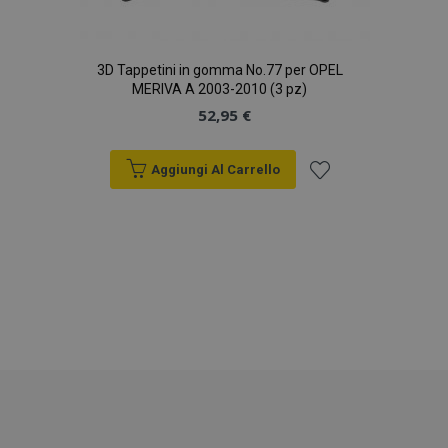
recently_viewed_product_previous
1 gio
Adobe Inc.
www.vtvauto.it
3D Tappetini in gomma No.77 per OPEL
MERIVA A 2003-2010 (3 pz)
52,95 €
PHPSESSID
59 mi
PHP.net
4
.vtvauto.it
seco
Aggiungi Al Carrello
Aggiungi
alla
lista
desideri