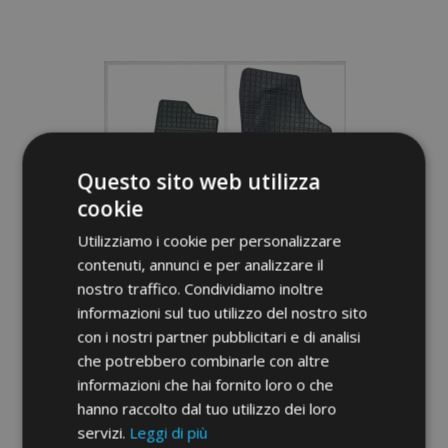
Aggiungi
alla
lista
desideri
Questo sito web utilizza
cookie
Utilizziamo i cookie per personalizzare
contenuti, annunci e per analizzare il
nostro traffico. Condividiamo inoltre
informazioni sul tuo utilizzo del nostro sito
con i nostri partner pubblicitari e di analisi
che potrebbero combinarle con altre
Tappeti in gomma auto per OPEL MERIVA
informazioni che hai fornito loro o che
A 4 pz 2003-2010
hanno raccolto dal tuo utilizzo dei loro
36,00 €
servizi.
Leggi di più