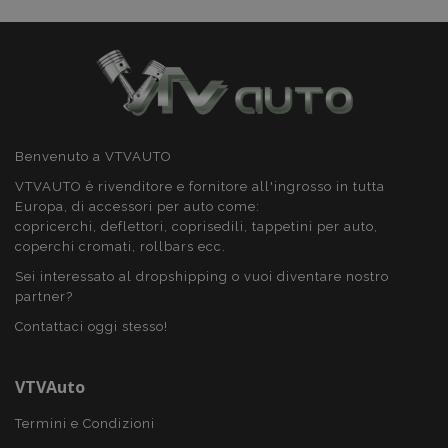
recently_compared_product_previous
1 gio
Adobe Inc.
www.vtvauto.it
product_data_storage
1 gio
Adobe Inc.
Benvenuto a VTVAUTO
www.vtvauto.it
VTVAUTO è rivenditore e fornitore all'ingrosso in tutta
Europa, di accessori per auto come:
copricerchi, deflettori, coprisedili, tappetini per auto,
coperchi cromati, rollbars ecc.
Sei interessato al dropshipping o vuoi diventare nostro
CookieScriptConsent
4
CookieScript
setti
www.vtvauto.it
partner?
2 gio
Contattaci oggi stesso!
VTVAuto
Termini e Condizioni