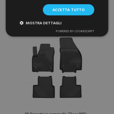
Aggiungi Al Carrello
ACCETTA TUTTO
Aggiungi
MOSTRA DETTAGLI
alla
POWERED BY COOKIESCRIPT
Strettamente
Performance
lista
necessari
desideri
Targeting
Funzionalità
Strettamente necessari
Performance
Targeting
Funzionalità
I cookie strettamente necessari consentono le
funzionalità principali del sito web come l'accesso