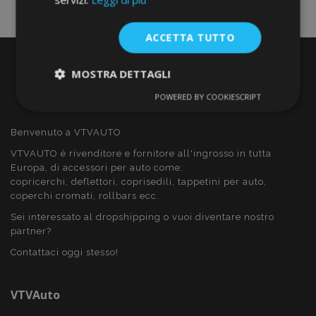
ACCETTA TUTTO
MOSTRA DETTAGLI
POWERED BY COOKIESCRIPT
Strettamente
Performance
necessari
Benvenuto a VTVAUTO
VTVAUTO è rivenditore e fornitore all'ingrosso in tutta
Europa, di accessori per auto come:
Targeting
Funzionalità
copricerchi, deflettori, coprisedili, tappetini per auto,
coperchi cromati, rollbars ecc.
Sei interessato al dropshipping o vuoi diventare nostro
partner?
Contattaci oggi stesso!
Strettamente necessari
Performance
Targeting
Funzionalità
VTVAuto
I cookie strettamente necessari consentono le