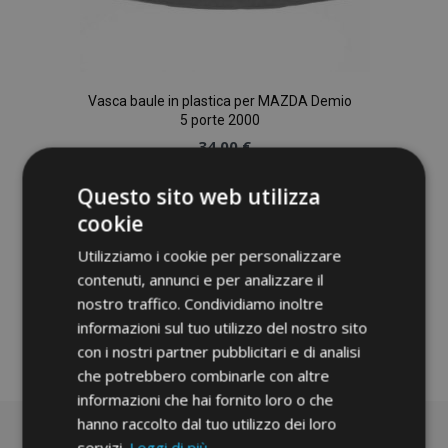
Vasca baule in plastica per MAZDA Demio
5 porte 2000
34,00 €
Questo sito web utilizza
Aggiungi Al Carrello
cookie
Aggiungi
Utilizziamo i cookie per personalizzare
alla
contenuti, annunci e per analizzare il
nostro traffico. Condividiamo inoltre
lista
informazioni sul tuo utilizzo del nostro sito
con i nostri partner pubblicitari e di analisi
desideri
che potrebbero combinarle con altre
informazioni che hai fornito loro o che
hanno raccolto dal tuo utilizzo dei loro
servizi.
Leggi di più