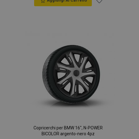
Aggiungi Al Carrello
Aggiungi
alla
lista
desideri
Copricerchi per BMW 16", N-POWER
BICOLOR argento-nero 4pz