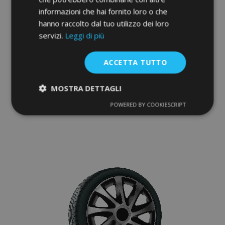
informazioni che hai fornito loro o che
hanno raccolto dal tuo utilizzo dei loro
servizi.
Leggi di più
Copricerchi per BMW 16", QUAD BICOLOR
4 pz
ACCETTA TUTTO
39,95 €
MOSTRA DETTAGLI
Aggiungi Al Carrello
POWERED BY COOKIESCRIPT
Strettamente
Performance
Aggiungi
necessari
alla
lista
Targeting
Funzionalità
desideri