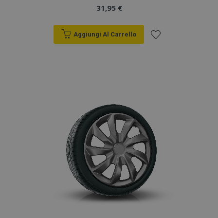
31,95 €
Aggiungi Al Carrello
Aggiungi
alla
lista
desideri