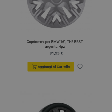
Copricerchi per BMW 16", THE BEST
argento, 4pz
31,95 €
Aggiungi Al Carrello
Aggiungi
alla
lista
desideri