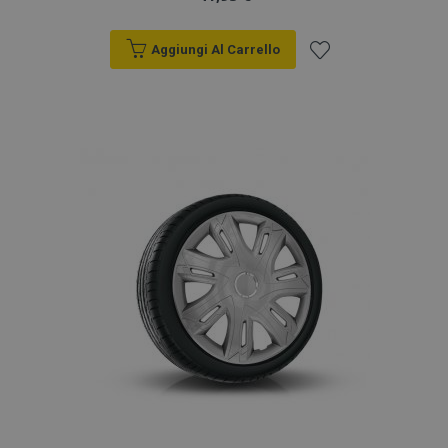
Aggiungi Al Carrello
Aggiungi
alla
lista
desideri