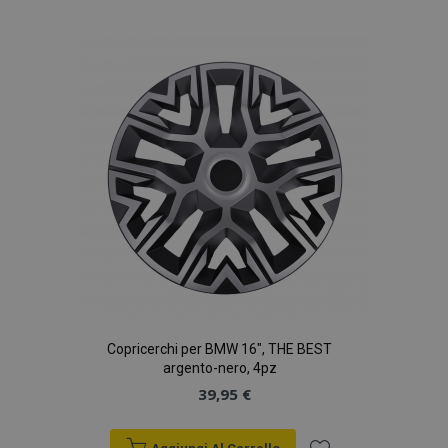
alla
lista
desideri
Copricerchi per BMW 16", THE BEST
argento-nero, 4pz
39,95 €