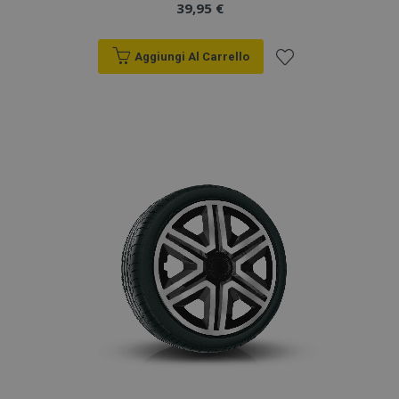
39,95 €
Aggiungi Al Carrello
Aggiungi
alla
lista
desideri