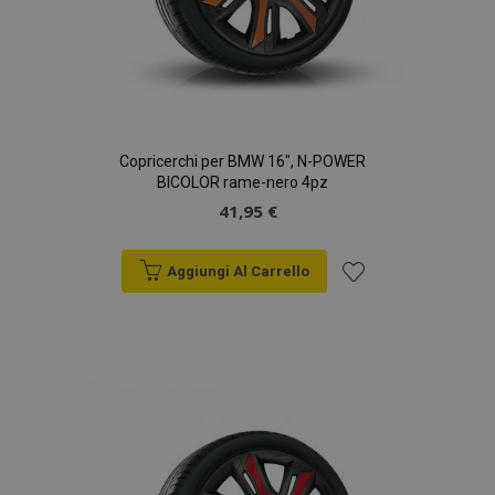
analisi dei siti.
_gid
1 giorno
Questo cookie è
Google
impostato da
LLC
Google Analytics.
.vtvauto.it
Memorizza e
aggiorna un
valore univoco
per ogni pagina
visitata e viene
Copricerchi per BMW 16", N-POWER
utilizzato per
BICOLOR rame-nero 4pz
contare e tenere
traccia delle
41,95 €
visualizzazioni di
pagina.
Aggiungi Al Carrello
Aggiungi
alla
lista
desideri