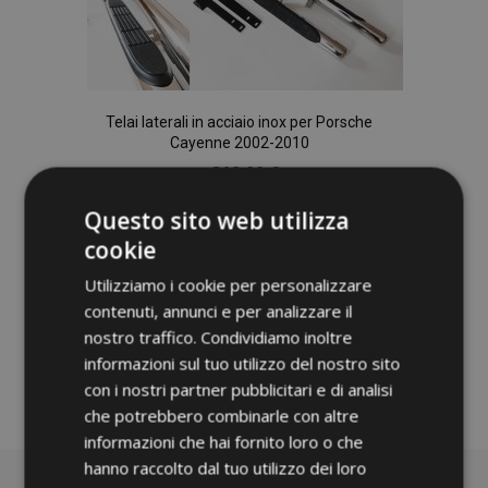
Telai laterali in acciaio inox per Porsche
Cayenne 2002-2010
319,00 €
Questo sito web utilizza
Non Disponibile
cookie
Aggiungi
Utilizziamo i cookie per personalizzare
contenuti, annunci e per analizzare il
alla
nostro traffico. Condividiamo inoltre
lista
informazioni sul tuo utilizzo del nostro sito
con i nostri partner pubblicitari e di analisi
desideri
che potrebbero combinarle con altre
informazioni che hai fornito loro o che
hanno raccolto dal tuo utilizzo dei loro