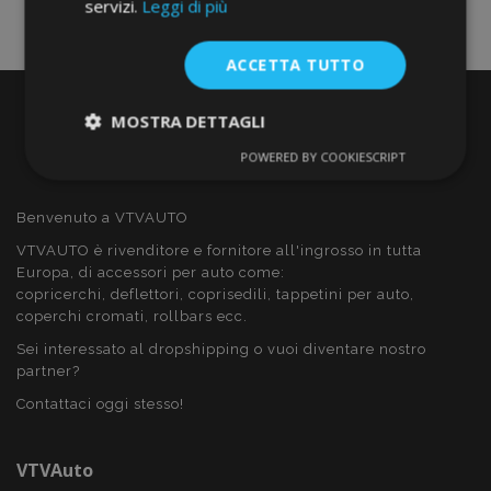
servizi.
Leggi di più
ACCETTA TUTTO
MOSTRA DETTAGLI
POWERED BY COOKIESCRIPT
Strettamente
Performance
necessari
Benvenuto a VTVAUTO
VTVAUTO è rivenditore e fornitore all'ingrosso in tutta
Targeting
Funzionalità
Europa, di accessori per auto come:
copricerchi, deflettori, coprisedili, tappetini per auto,
coperchi cromati, rollbars ecc.
Sei interessato al dropshipping o vuoi diventare nostro
partner?
Contattaci oggi stesso!
Strettamente necessari
Performance
Targeting
Funzionalità
VTVAuto