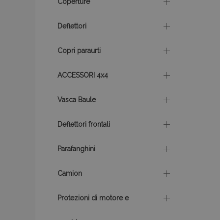
Coperture
Deflettori
mage-cache-stor
Copri paraurti
recently_compare
ACCESSORI 4x4
X-Magento-Vary
Vasca Baule
Deflettori frontali
mage-translation-f
Parafanghini
Camion
mage-messages
Protezioni di motore e
section_data_ids