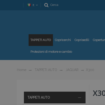
Cerca
It
TAPPETI AUTO
Copricerchi
Coprisedili
Copertu
Protezioni di motore e cambio
Home
TAPPETI AUTO
JAGUAR
X300
X3
TAPPETI AUTO