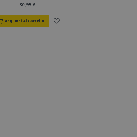
30,95 €
Aggiungi Al Carrello
Aggiungi
alla
lista
desideri