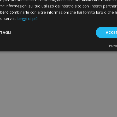
re informazioni sul tuo utilizzo del nostro sito con i nostri partner 
bero combinarle con altre informazioni che hai fornito loro o che 
ro servizi.
Leggi di più
TAGLI
ACCE
POWE
te
Performance
Targeting
F
Strettamente necessari
Performance
Targeting
Funzionalità
e necessari consentono le funzionalità principali del sito web come l'accesso dell'ut
o web non può essere utilizzato correttamente senza i cookie strettamente necessari.
Fornitore
/
Scadenza
Descrizione
Dominio