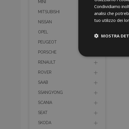
MINI
Condividiamo inolt
MITSUBISHI
analisi che potreb
tuo utilizzo dei lo
NISSAN
OPEL
MOSTRA DET
PEUGEOT
PORSCHE
Strettamen
necessari
RENAULT
ROVER
SAAB
SSANGYONG
SCANIA
I cookie strettament
SEAT
dell'account. Il sit
SKODA
Nome