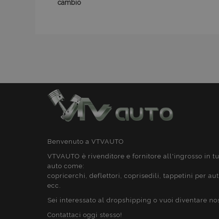
cambio
Nome
Nome
Fornitor
Nome
/
Domin
_gat
mage-translation-
storage
_gcl_au
Google
LLC
.vtvauto.
mage-cache-
_ga_DN45H598ZE
storage-section-
invalidation
_ga
form_key
Benvenuto a VTVAUTO
VTVAUTO è rivenditore e fornitore all'ingrosso in tu
form_key
auto come:
copricerchi, deflettori, coprisedili, tappetini per au
_gid
ecc.
Sei interessato al dropshipping o vuoi diventare no
Contattaci oggi stesso!