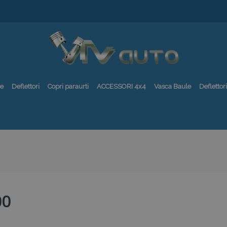
re
Deflettori
Copri paraurti
ACCESSORI 4x4
Vasca Baule
Deflettori
00