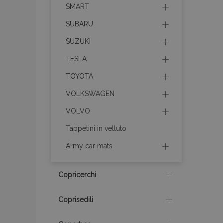
SMART
mage-cache-sessi
SUBARU
SUZUKI
recently_viewed_p
TESLA
recently_viewed_p
TOYOTA
VOLKSWAGEN
PHPSESSID
VOLVO
Tappetini in velluto
Army car mats
recently_compare
Copricerchi
product_data_sto
Coprisedili
CookieScriptConse