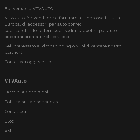
Benvenuto a VTVAUTO
VTVAUTO è rivenditore e fornitore all'ingrosso in tutta
Europa, di accessori per auto come:
product_data_storage
1 gio
Adobe Inc.
copricerchi, deflettori, coprisedili, tappetini per auto,
www.vtvauto.it
coperchi cromati, rollbars ecc.
Sei interessato al dropshipping o vuoi diventare nostro
partner?
Contattaci oggi stesso!
CookieScriptConsent
4
CookieScript
setti
www.vtvauto.it
2 gio
VTVAuto
Termini e Condizioni
Politica sulla riservatezza
Contattaci
Blog
XML