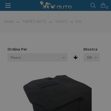
0
Home
TAPPETI AUTO
VOLVO
V70
Ordina Per
Mostra