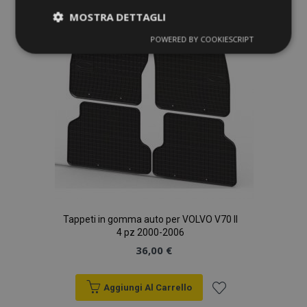
lista
MOSTRA DETTAGLI
desideri
POWERED BY COOKIESCRIPT
Strettamente
Performance
necessari
Targeting
Funzionalità
Strettamente necessari
Performance
Tappeti in gomma auto per VOLVO V70 II
Targeting
Funzionalità
4 pz 2000-2006
36,00 €
I cookie strettamente necessari consentono le
funzionalità principali del sito web come l'accesso
dell'utente e la gestione dell'account. Il sito web
non può essere utilizzato correttamente senza i
Aggiungi Al Carrello
cookie strettamente necessari.