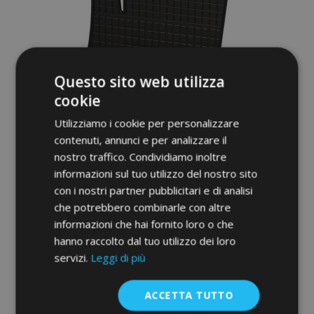
Questo sito web utilizza
cookie
Utilizziamo i cookie per personalizzare
contenuti, annunci e per analizzare il
nostro traffico. Condividiamo inoltre
informazioni sul tuo utilizzo del nostro sito
Tappeti in gomma auto per VOLVO V70 III
con i nostri partner pubblicitari e di analisi
4 pz 2007-2016
che potrebbero combinarle con altre
36,00 €
informazioni che hai fornito loro o che
hanno raccolto dal tuo utilizzo dei loro
Aggiungi Al Carrello
servizi.
Leggi di più
Aggiungi
ACCETTA TUTTO
alla