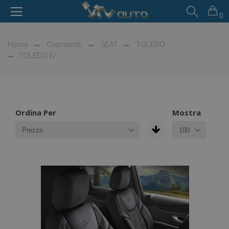
0
Home
Coprisedili
SEAT
TOLEDO
TOLEDO IV
Ordina Per
Mostra