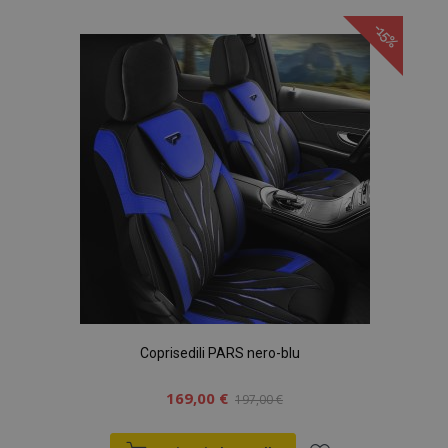
alla
-15%
lista
desideri
Coprisedili PARS nero-blu
169,00 €
197,00 €