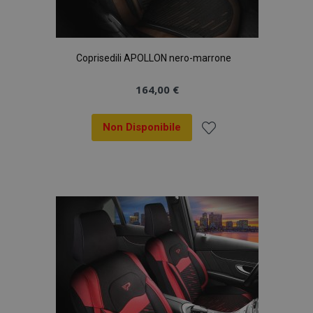
analisi dei siti.
_gid
1 giorno
Questo cookie è
Google
impostato da
LLC
Google Analytics.
.vtvauto.it
Coprisedili APOLLON nero-marrone
Memorizza e
aggiorna un
valore univoco
per ogni pagina
164,00 €
visitata e viene
utilizzato per
contare e tenere
Non Disponibile
traccia delle
visualizzazioni di
pagina.
Aggiungi
alla
lista
desideri