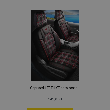
alla
lista
desideri
Coprisedili FETHIYE nero-rosso
149,00 €