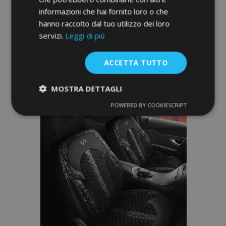
informazioni che hai fornito loro o che
149,00 €
hanno raccolto dal tuo utilizzo dei loro
servizi.
Leggi di più
Non Disponibile
Aggiungi
ACCETTA TUTTO
alla
-15%
MOSTRA DETTAGLI
lista
POWERED BY COOKIESCRIPT
Strettamente
Performance
desideri
necessari
Targeting
Funzionalità