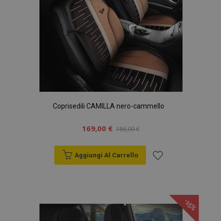
Coprisedili CAMILLA nero-cammello
169,00 €
186,00 €
Aggiungi Al Carrello
Aggiungi
alla
-15%
lista