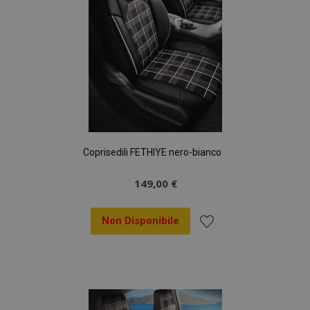
Coprisedili FETHIYE nero-bianco
149,00 €
Non Disponibile
Aggiungi
alla
lista