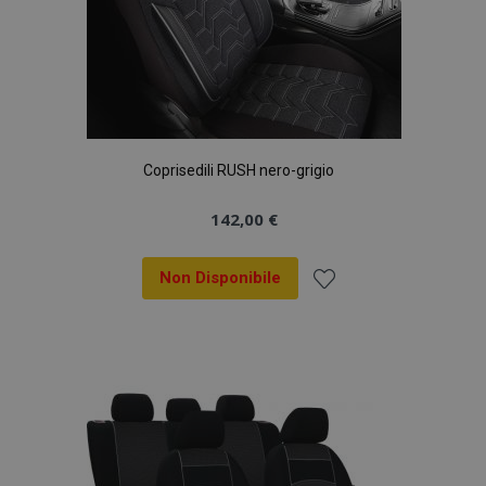
Coprisedili RUSH nero-grigio
142,00 €
Non Disponibile
Aggiungi
alla
lista
desideri