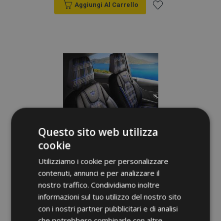
Aggiungi Al Carrello
Aggiungi
alla
lista
desideri
Questo sito web utilizza
cookie
Utilizziamo i cookie per personalizzare
contenuti, annunci e per analizzare il
nostro traffico. Condividiamo inoltre
informazioni sul tuo utilizzo del nostro sito
con i nostri partner pubblicitari e di analisi
Coprisedili FETHIYE nero-blu
che potrebbero combinarle con altre