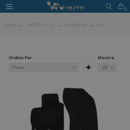
0
Home
TAPPETI AUTO
MITSUBISHI
ASX
Ordina Per
Mostra