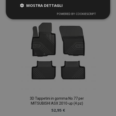
Aggiungi
MOSTRA DETTAGLI
alla
POWERED BY COOKIESCRIPT
Strettamente
Performance
lista
necessari
desideri
Targeting
Funzionalità
Strettamente necessari
Performance
Targeting
Funzionalità
I cookie strettamente necessari consentono le
funzionalità principali del sito web come l'accesso
3D Tappetini in gomma No.77 per
dell'utente e la gestione dell'account. Il sito web
MITSUBISHI ASX 2010-up (4 pz)
non può essere utilizzato correttamente senza i
52,95 €
cookie strettamente necessari.