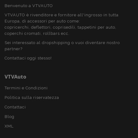
Benvenuto a VTVAUTO
VTVAUTO è rivenditore e fornitore all'ingrosso in tutta
PHPSESSID
59 mi
PHP.net
Europa, di accessori per auto come:
4
.vtvauto.it
seco
copricerchi, deflettori, coprisedili, tappetini per auto,
coperchi cromati, rollbars ecc.
Sei interessato al dropshipping o vuoi diventare nostro
partner?
Contattaci oggi stesso!
VTVAuto
Termini e Condizioni
Politica sulla riservatezza
Contattaci
Blog
XML
recently_compared_product_previous
1 gio
Adobe Inc.
www.vtvauto.it