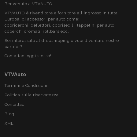
Benvenuto a VTVAUTO
VTVAUTO è rivenditore e fornitore all'ingrosso in tutta
Europa, di accessori per auto come:
copricerchi, deflettori, coprisedili, tappetini per auto,
coperchi cromati, rollbars ecc.
Sei interessato al dropshipping o vuoi diventare nostro
partner?
Contattaci oggi stesso!
recently_compared_product_previous
1 gio
Adobe Inc.
www.vtvauto.it
VTVAuto
Termini e Condizioni
product_data_storage
1 gio
Adobe Inc.
Politica sulla riservatezza
www.vtvauto.it
Contattaci
Blog
XML
CookieScriptConsent
4
CookieScript
setti
www.vtvauto.it