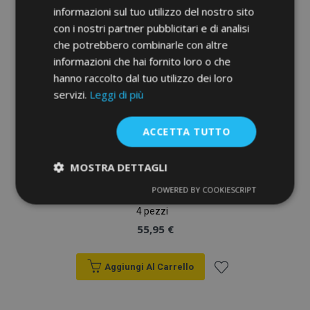
desideri
informazioni sul tuo utilizzo del nostro sito
con i nostri partner pubblicitari e di analisi
che potrebbero combinarle con altre
informazioni che hai fornito loro o che
hanno raccolto dal tuo utilizzo dei loro
servizi.
Leggi di più
ACCETTA TUTTO
MOSTRA DETTAGLI
Deflettori finestrini HEKO per VOLVO S60 II
POWERED BY COOKIESCRIPT
Strettamente
Performance
2010-2018, 4 porte, anteriori e posteriori,
necessari
4 pezzi
55,95 €
Targeting
Funzionalità
Aggiungi Al Carrello
Aggiungi