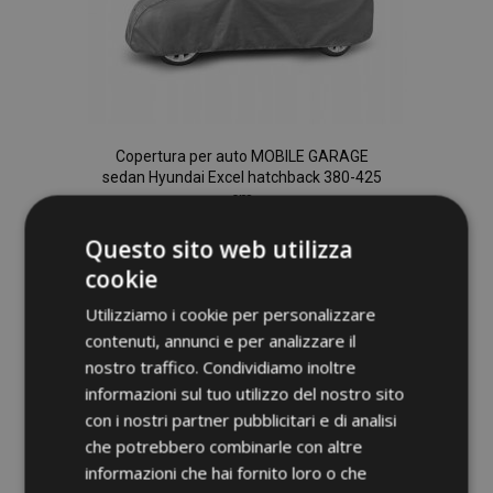
Copertura per auto MOBILE GARAGE
sedan Hyundai Excel hatchback 380-425
cm
74,00 €
Questo sito web utilizza
cookie
Aggiungi Al Carrello
Utilizziamo i cookie per personalizzare
Aggiungi
contenuti, annunci e per analizzare il
nostro traffico. Condividiamo inoltre
alla
informazioni sul tuo utilizzo del nostro sito
lista
con i nostri partner pubblicitari e di analisi
che potrebbero combinarle con altre
desideri
informazioni che hai fornito loro o che