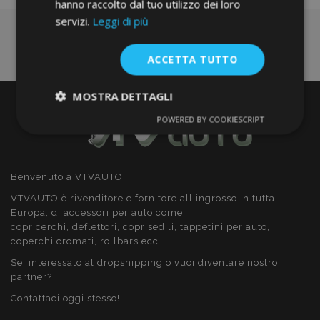
hanno raccolto dal tuo utilizzo dei loro
servizi.
Leggi di più
ACCETTA TUTTO
MOSTRA DETTAGLI
POWERED BY COOKIESCRIPT
Strettamente
Performance
necessari
Benvenuto a VTVAUTO
Targeting
Funzionalità
VTVAUTO è rivenditore e fornitore all'ingrosso in tutta
Europa, di accessori per auto come:
copricerchi, deflettori, coprisedili, tappetini per auto,
coperchi cromati, rollbars ecc.
Sei interessato al dropshipping o vuoi diventare nostro
partner?
Strettamente necessari
Performance
Contattaci oggi stesso!
Targeting
Funzionalità