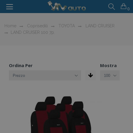
0
Home
Coprisedili
TOYOTA
LAND CRUISER
LAND CRUISER 100 7p.
Ordina Per
Mostra