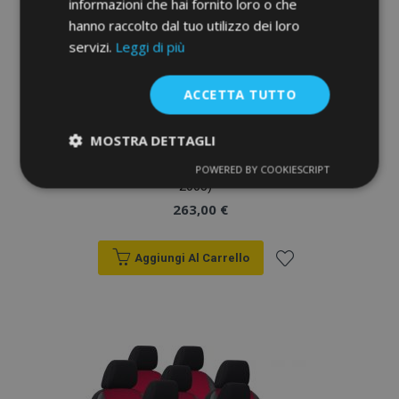
informazioni che hai fornito loro o che
hanno raccolto dal tuo utilizzo dei loro
servizi.
Leggi di più
ACCETTA TUTTO
MOSTRA DETTAGLI
Copri sedili su misura In pelle con stampa
TOYOTA LAND CRUISER 100 7p. (2002-
POWERED BY COOKIESCRIPT
Strettamente
Performance
2005)
necessari
263,00 €
Aggiungi Al Carrello
Targeting
Funzionalità
Aggiungi
alla
lista
Strettamente necessari
Performance
desideri