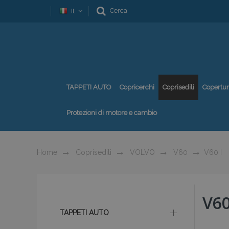
Cerca
It
TAPPETI AUTO
Copricerchi
Coprisedili
Copertu
Protezioni di motore e cambio
Home
Coprisedili
VOLVO
V60
V60 I
V60
TAPPETI AUTO