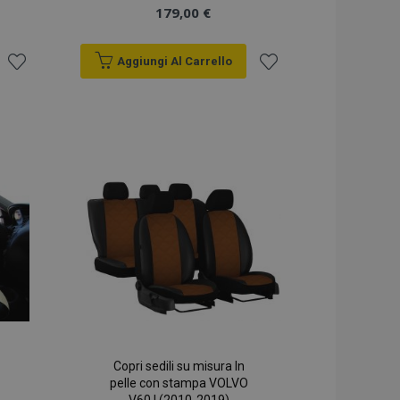
179,00 €
Aggiungi Al Carrello
Aggiungi
Aggiungi
alla
alla
lista
lista
desideri
desideri
Copri sedili su misura In
pelle con stampa VOLVO