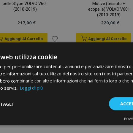
pelle Stype VOLVO V60 I
Motive (tessuto +
(2010-2019)
ecopelle) VOLVO V60 I
(2010-2019)
217,00 €
220,00 €
Aggiungi Al Carrello
Aggiungi Al Carrello
Aggiungi
 web utilizza cookie
alla
ie per personalizzare contenuti, annunci e per analizzare il nostro t
lista
re informazioni sul tuo utilizzo del nostro sito con i nostri partner 
bero combinarle con altre informazioni che hai fornito loro o che 
desideri
ro servizi.
Leggi di più
TAGLI
ACCE
POWE
te
Performance
Targeting
F