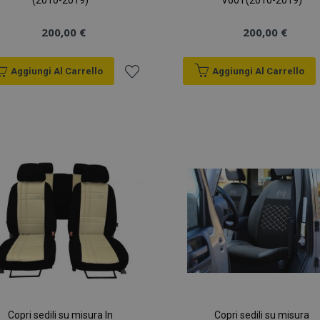
(2010-2019)
V60 I (2010-2019)
200,00 €
200,00 €
Aggiungi Al Carrello
Aggiungi Al Carrello
Aggiungi
alla
lista
desideri
Copri sedili su misura In
Copri sedili su misura