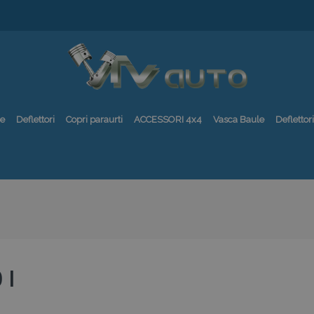
re
Deflettori
Copri paraurti
ACCESSORI 4x4
Vasca Baule
Deflettori
 I