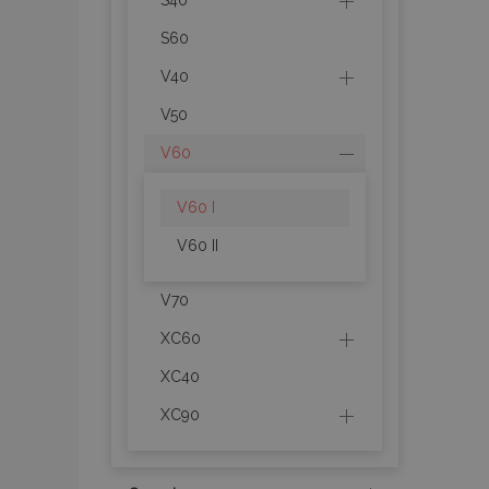
S40
S60
V40
recently_compare
V50
V60
product_data_sto
V60 I
CookieScriptConse
V60 II
V70
mage-cache-stor
XC60
XC40
recently_compare
XC90
X-Magento-Vary