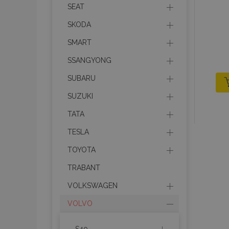
SEAT
SKODA
SMART
SSANGYONG
SUBARU
I cookie strettament
dell'account. Il sit
SUZUKI
Nome
TATA
mage-cache-sessi
TESLA
TOYOTA
TRABANT
recently_viewed_p
VOLKSWAGEN
recently_viewed_p
VOLVO
PHPSESSID