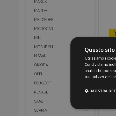
MAXUS
MAZDA
MERCEDES
MICROCAR
MINI
MITSUBISHI
Questo sito
NISSAN
Utilizziamo i cook
Condividiamo inolt
OMODA
analisi che potreb
OPEL
tuo utilizzo dei lo
PEUGEOT
MOSTRA DET
RENAULT
SAAB
Strettamen
necessari
SCANIA