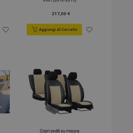
V60 I (2010-2019)
217,00 €
Aggiungi Al Carrello
Aggiungi
Aggiungi
alla
alla
lista
lista
desideri
desideri
Copri sedili su misura