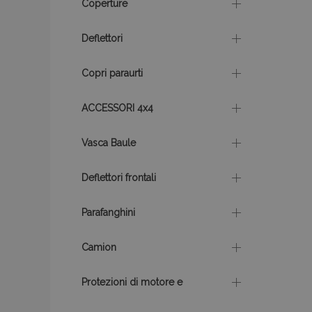
Coperture
Deflettori
mage-translation-f
Copri paraurti
mage-messages
ACCESSORI 4x4
Vasca Baule
section_data_ids
Deflettori frontali
Parafanghini
Nome
Nome
Fornitor
Camion
Nome
/
Domin
_gat
mage-translation-
storage
_gcl_au
Google
Protezioni di motore e
LLC
.vtvauto.
mage-cache-
_ga_DN45H598ZE