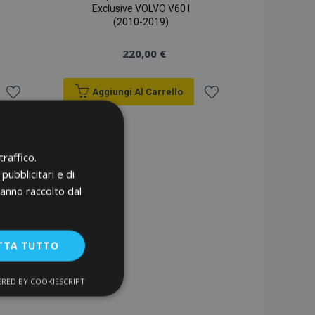
Exclusive VOLVO V60 I
(2010-2019)
220,00 €
Aggiungi Al Carrello
Aggiungi
Aggiungi
alla
alla
raffico.
lista
lista
pubblicitari e di
hanno raccolto dal
desideri
desideri
TTA TUTTO
RED BY COOKIESCRIPT
unzionalità