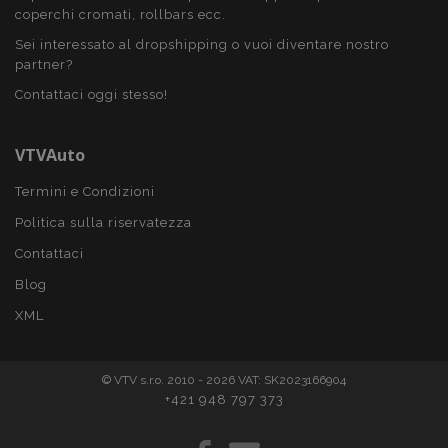
mage-messages
1 gio
Adobe Inc.
coperchi cromati, rollbars ecc.
www.vtvauto.it
Sei interessato al dropshipping o vuoi diventare nostro
partner?
Contattaci oggi stesso!
VTVAuto
Termini e Condizioni
Politica sulla riservatezza
Contattaci
section_data_ids
1 gio
Adobe Inc.
www.vtvauto.it
Blog
XML
© VTV s.r.o. 2010 - 2026 VAT: SK2023166904
+421 948 797 373