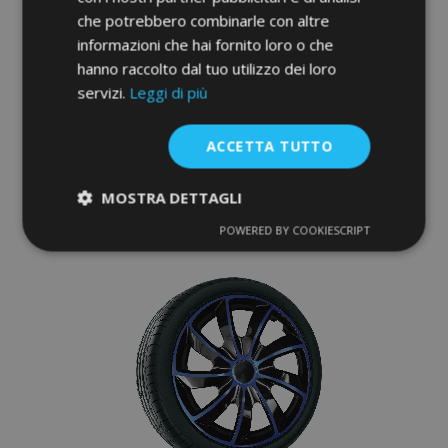
che potrebbero combinarle con altre
Copricerchi per AUDI 17", STIG GRIGIO
informazioni che hai fornito loro o che
LACCATO 4 pz
hanno raccolto dal tuo utilizzo dei loro
45,95 €
servizi.
Leggi di più
Aggiungi Al Carrello
ACCETTA TUTTO
Aggiungi
MOSTRA DETTAGLI
alla
POWERED BY COOKIESCRIPT
Strettamente
Performance
lista
necessari
desideri
Targeting
Funzionalità