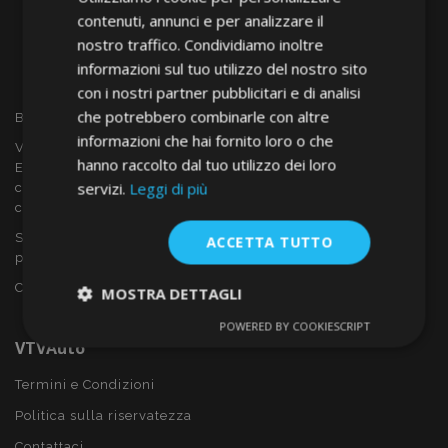
contenuti, annunci e per analizzare il
nostro traffico. Condividiamo inoltre
informazioni sul tuo utilizzo del nostro sito
con i nostri partner pubblicitari e di analisi
che potrebbero combinarle con altre
Benvenuto a VTVAUTO
informazioni che hai fornito loro o che
VTVAUTO è rivenditore e fornitore all'ingrosso in tutta
hanno raccolto dal tuo utilizzo dei loro
Europa, di accessori per auto come:
servizi.
Leggi di più
copricerchi, deflettori, coprisedili, tappetini per auto,
coperchi cromati, rollbars ecc.
Sei interessato al dropshipping o vuoi diventare nostro
ACCETTA TUTTO
partner?
Contattaci oggi stesso!
MOSTRA DETTAGLI
POWERED BY COOKIESCRIPT
Strettamente
Performance
VTVAuto
necessari
Termini e Condizioni
Politica sulla riservatezza
Targeting
Funzionalità
Contattaci