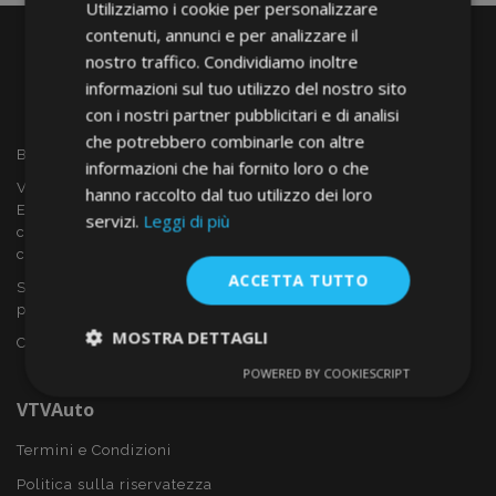
Utilizziamo i cookie per personalizzare
contenuti, annunci e per analizzare il
nostro traffico. Condividiamo inoltre
informazioni sul tuo utilizzo del nostro sito
con i nostri partner pubblicitari e di analisi
che potrebbero combinarle con altre
Benvenuto a VTVAUTO
informazioni che hai fornito loro o che
VTVAUTO è rivenditore e fornitore all'ingrosso in tutta
hanno raccolto dal tuo utilizzo dei loro
Europa, di accessori per auto come:
servizi.
Leggi di più
copricerchi, deflettori, coprisedili, tappetini per auto,
coperchi cromati, rollbars ecc.
ACCETTA TUTTO
Sei interessato al dropshipping o vuoi diventare nostro
partner?
MOSTRA DETTAGLI
Contattaci oggi stesso!
POWERED BY COOKIESCRIPT
Strettamente
Performance
necessari
VTVAuto
Termini e Condizioni
Politica sulla riservatezza
Targeting
Funzionalità