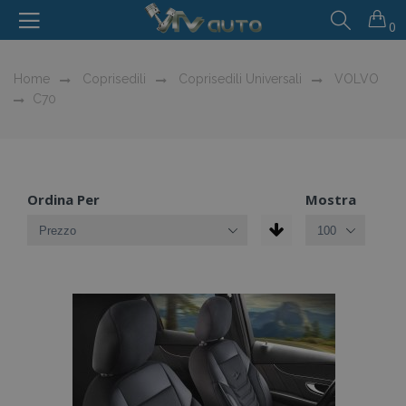
0
Home
Coprisedili
Coprisedili Universali
VOLVO
C70
Ordina Per
Mostra