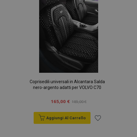
desideri
mage-translation-file-version
Sess
Adobe Inc.
www.vtvauto.it
mage-messages
1 gio
Adobe Inc.
www.vtvauto.it
Coprisedili universali in Alcantara Salda
nero-argento adatti per VOLVO C70
165,00 €
185,00 €
Aggiungi Al Carrello
Aggiungi