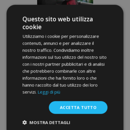
desideri
Questo sito web utilizza
cookie
Utilizziamo i cookie per personalizzare
contenuti, annunci e per analizzare il
nostro traffico. Condividiamo inoltre
informazioni sul tuo utilizzo del nostro sito
con i nostri partner pubblicitari e di analisi
che potrebbero combinarle con altre
informazioni che hai fornito loro o che
Coprisedili universali in tessuto Manavgat
hanno raccolto dal tuo utilizzo dei loro
nero-rosso adatti per VOLVO C70
servizi.
Leggi di più
131,00 €
ACCETTA TUTTO
Aggiungi Al Carrello
MOSTRA DETTAGLI
Aggiungi