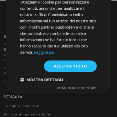
Utilizziamo i cookie per personalizzare
contenuti, annunci e per analizzare il
nostro traffico. Condividiamo inoltre
informazioni sul tuo utilizzo del nostro sito
con i nostri partner pubblicitari e di analisi
che potrebbero combinarle con altre
Benvenuto a VTVAUTO
informazioni che hai fornito loro o che
VTVAUTO è rivenditore e fornitore all'ingrosso in tutta
hanno raccolto dal tuo utilizzo dei loro
Europa, di accessori per auto come:
servizi.
Leggi di più
copricerchi, deflettori, coprisedili, tappetini per auto,
coperchi cromati, rollbars ecc.
ACCETTA TUTTO
Sei interessato al dropshipping o vuoi diventare nostro
partner?
MOSTRA DETTAGLI
Contattaci oggi stesso!
POWERED BY COOKIESCRIPT
Strettamente
Performance
necessari
VTVAuto
Termini e Condizioni
Politica sulla riservatezza
Targeting
Funzionalità