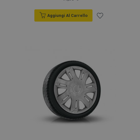
Aggiungi Al Carrello
Aggiungi
alla
lista
desideri