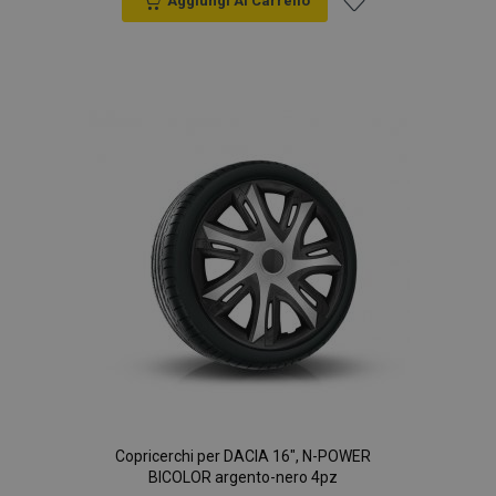
Aggiungi Al Carrello
Aggiungi
alla
lista
desideri
Copricerchi per DACIA 16", N-POWER
BICOLOR argento-nero 4pz