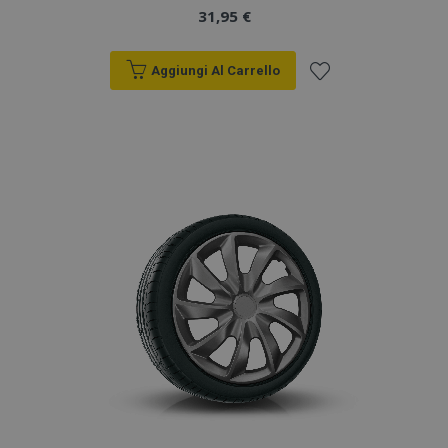
31,95 €
Aggiungi Al Carrello
Aggiungi
alla
lista
desideri