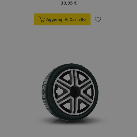
39,95 €
Aggiungi Al Carrello
Aggiungi
alla
lista
desideri