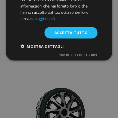
informazioni che hai fornito loro o che
hanno raccolto dal tuo utilizzo dei loro
servizi.
Leggi di più
Copricerchi per DACIA 16", QUAD
BICOLOR 4 pz
ACCETTA TUTTO
39,95 €
MOSTRA DETTAGLI
Aggiungi Al Carrello
POWERED BY COOKIESCRIPT
Strettamente
Performance
Aggiungi
necessari
alla
lista
Targeting
Funzionalità
desideri