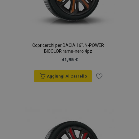
analisi dei siti.
_gid
1 giorno
Questo cookie è
Google
impostato da
LLC
Google Analytics.
.vtvauto.it
Memorizza e
aggiorna un
valore univoco
per ogni pagina
visitata e viene
Copricerchi per DACIA 16", N-POWER
utilizzato per
BICOLOR rame-nero 4pz
contare e tenere
traccia delle
41,95 €
visualizzazioni di
pagina.
Aggiungi Al Carrello
Aggiungi
alla
lista
desideri