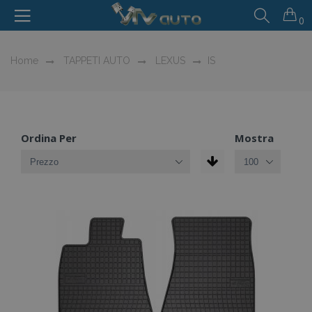
0
Home
TAPPETI AUTO
LEXUS
IS
Ordina Per
Mostra