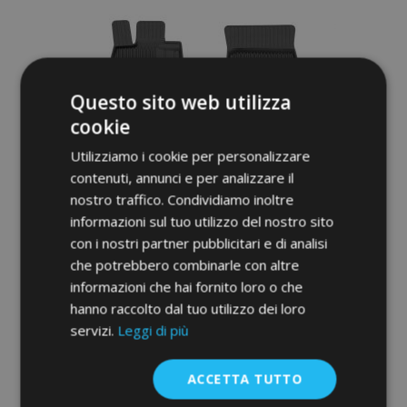
lista
desideri
Questo sito web utilizza
cookie
Utilizziamo i cookie per personalizzare
contenuti, annunci e per analizzare il
nostro traffico. Condividiamo inoltre
informazioni sul tuo utilizzo del nostro sito
con i nostri partner pubblicitari e di analisi
che potrebbero combinarle con altre
3D Tappetini in gomma No.77 per LEXUS
informazioni che hai fornito loro o che
IS III 2013-up (4 pz)
hanno raccolto dal tuo utilizzo dei loro
52,95 €
servizi.
Leggi di più
Aggiungi Al Carrello
ACCETTA TUTTO