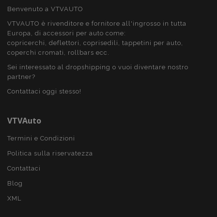
Benvenuto a VTVAUTO
VTVAUTO è rivenditore e fornitore all'ingrosso in tutta
PHPSESSID
59 mi
PHP.net
Europa, di accessori per auto come:
4
.vtvauto.it
seco
copricerchi, deflettori, coprisedili, tappetini per auto,
coperchi cromati, rollbars ecc.
Sei interessato al dropshipping o vuoi diventare nostro
partner?
Contattaci oggi stesso!
VTVAuto
Termini e Condizioni
Politica sulla riservatezza
Contattaci
Blog
XML
recently_compared_product_previous
1 gio
Adobe Inc.
www.vtvauto.it