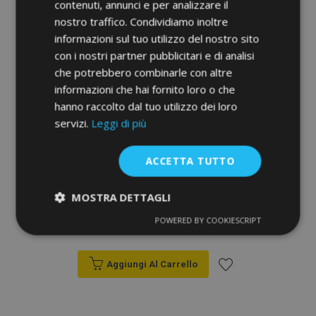
contenuti, annunci e per analizzare il
nostro traffico. Condividiamo inoltre
informazioni sul tuo utilizzo del nostro sito
con i nostri partner pubblicitari e di analisi
che potrebbero combinarle con altre
informazioni che hai fornito loro o che
hanno raccolto dal tuo utilizzo dei loro
servizi.
Leggi di più
ACCETTA TUTTO
Coprisedili T-shirt universali in ecopelle
Perfect Line+ adatti per RENAULT SCENIC,
MOSTRA DETTAGLI
rosso, 2 pz
POWERED BY COOKIESCRIPT
40,00 €
Strettamente
Performance
necessari
Aggiungi Al Carrello
Aggiungi
Targeting
Funzionalità