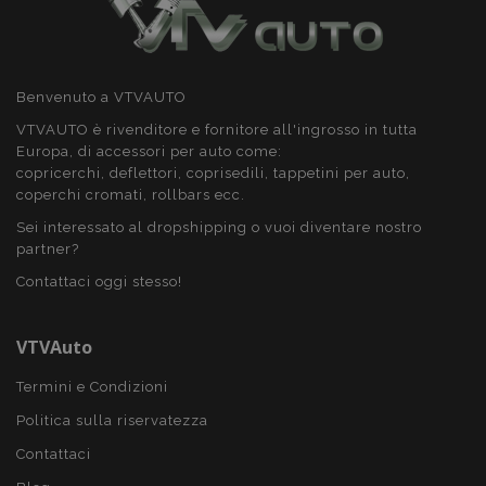
CookieScriptConsent
4
CookieScript
setti
www.vtvauto.it
2 gio
Benvenuto a VTVAUTO
VTVAUTO è rivenditore e fornitore all'ingrosso in tutta
Europa, di accessori per auto come:
copricerchi, deflettori, coprisedili, tappetini per auto,
coperchi cromati, rollbars ecc.
Sei interessato al dropshipping o vuoi diventare nostro
partner?
Contattaci oggi stesso!
mage-cache-storage
1 gio
Adobe Inc.
www.vtvauto.it
VTVAuto
Termini e Condizioni
Politica sulla riservatezza
Contattaci
recently_compared_product
1 gio
Adobe Inc.
www.vtvauto.it