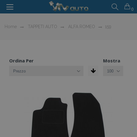
0
Home
TAPPETI AUTO
ALFA ROMEO
159
Ordina Per
Mostra