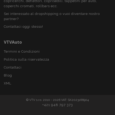
copricerchi, deflettori, coprisedili, tappetini per auto,
recently_viewed_product
1 gio
Adobe Inc.
coperchi cromati, rollbars ecc.
www.vtvauto.it
Sei interessato al dropshipping o vuoi diventare nostro
partner?
Google Privacy Policy
Contattaci oggi stesso!
recently_viewed_product_previous
1 gio
Adobe Inc.
www.vtvauto.it
VTVAuto
Termini e Condizioni
Politica sulla riservatezza
PHPSESSID
59 mi
PHP.net
4
.vtvauto.it
Contattaci
seco
Blog
XML
© VTV s.r.o. 2010 - 2026 VAT: SK2023166904
+421 948 797 373