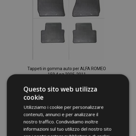
Tappeti in gomma auto per ALFA ROMEO
159 4 pz 2005-2011
36,00 €
Questo sito web utilizza
cookie
Aggiungi Al Carrello
Utilizziamo i cookie per personalizzare
Aggiungi
contenuti, annunci e per analizzare il
alla
nostro traffico. Condividiamo inoltre
informazioni sul tuo utilizzo del nostro sito
lista