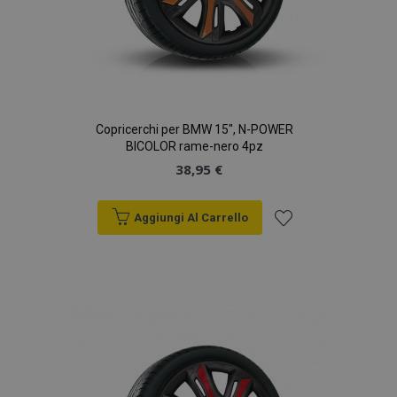
analisi dei siti.
_gid
1 giorno
Questo cookie è
Google
impostato da
LLC
Google Analytics.
.vtvauto.it
Memorizza e
aggiorna un
valore univoco
per ogni pagina
visitata e viene
Copricerchi per BMW 15", N-POWER
utilizzato per
BICOLOR rame-nero 4pz
contare e tenere
traccia delle
38,95 €
visualizzazioni di
pagina.
Aggiungi Al Carrello
Aggiungi
alla
lista
desideri