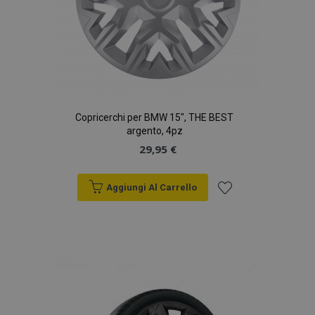
Copricerchi per BMW 15", THE BEST
argento, 4pz
29,95 €
Aggiungi Al Carrello
Aggiungi
alla
lista
desideri