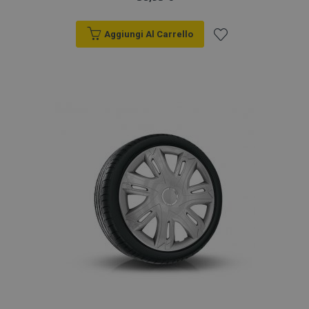
Aggiungi Al Carrello
Aggiungi
alla
lista
desideri