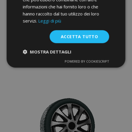
informazioni che hai fornito loro o che
hanno raccolto dal tuo utilizzo dei loro
servizi.
Leggi di più
Copricerchi per BMW 15", Quad bicolor, 4
pz
ACCETTA TUTTO
36,95 €
MOSTRA DETTAGLI
Aggiungi Al Carrello
POWERED BY COOKIESCRIPT
Strettamente
Performance
Aggiungi
necessari
alla
lista
Targeting
Funzionalità
desideri