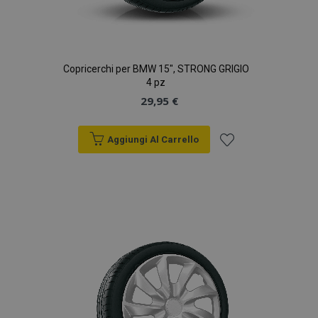
Copricerchi per BMW 15", STRONG GRIGIO
4 pz
29,95 €
Aggiungi Al Carrello
Aggiungi
alla
lista
desideri