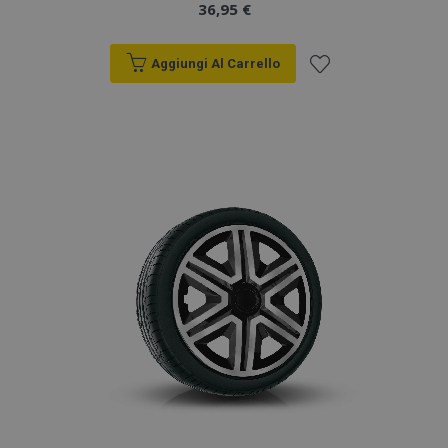
36,95 €
Aggiungi Al Carrello
Aggiungi
alla
lista
desideri