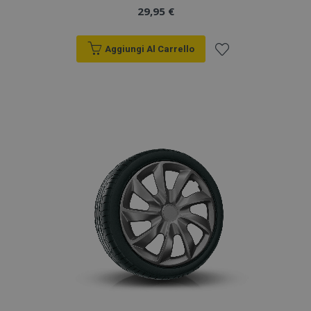
29,95 €
Aggiungi Al Carrello
Aggiungi
alla
lista
desideri