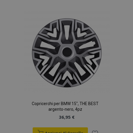
alla
lista
desideri
Copricerchi per BMW 15", THE BEST
argento-nero, 4pz
36,95 €