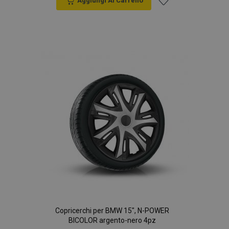
Aggiungi Al Carrello
Aggiungi
alla
lista
desideri
Copricerchi per BMW 15", N-POWER
BICOLOR argento-nero 4pz