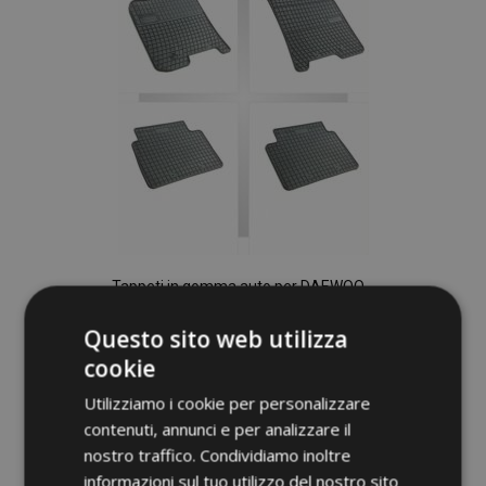
desideri
Tappeti in gomma auto per DAEWOO
NUBIRA 4 pz 2003-2009
Questo sito web utilizza
36,00 €
cookie
Aggiungi Al Carrello
Utilizziamo i cookie per personalizzare
contenuti, annunci e per analizzare il
Aggiungi
nostro traffico. Condividiamo inoltre
alla
informazioni sul tuo utilizzo del nostro sito