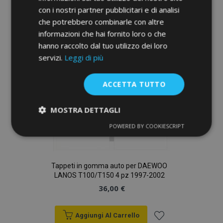
con i nostri partner pubblicitari e di analisi
lista
che potrebbero combinarle con altre
informazioni che hai fornito loro o che
desideri
hanno raccolto dal tuo utilizzo dei loro
servizi.
Leggi di più
ACCETTA TUTTO
MOSTRA DETTAGLI
POWERED BY COOKIESCRIPT
Strettamente
Performance
necessari
Tappeti in gomma auto per DAEWOO
LANOS T100/T150 4 pz 1997-2002
Targeting
Funzionalità
36,00 €
Aggiungi Al Carrello