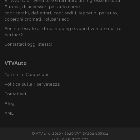
VTVAUTO è rivenditore e fornitore all'ingrosso in tutta
Europa, di accessori per auto come:
recently_viewed_product
1 gio
Adobe Inc.
copricerchi, deflettori, coprisedili, tappetini per auto,
www.vtvauto.it
coperchi cromati, rollbars ecc.
Sei interessato al dropshipping o vuoi diventare nostro
Google Privacy Policy
partner?
Contattaci oggi stesso!
recently_viewed_product_previous
1 gio
Adobe Inc.
www.vtvauto.it
VTVAuto
Termini e Condizioni
PHPSESSID
59 mi
PHP.net
4
Politica sulla riservatezza
.vtvauto.it
seco
Contattaci
Blog
XML
© VTV s.r.o. 2010 - 2026 VAT: SK2023166904
+421 948 797 373