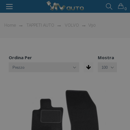
0
Home
TAPPETI AUTO
VOLVO
V90
Ordina Per
Mostra