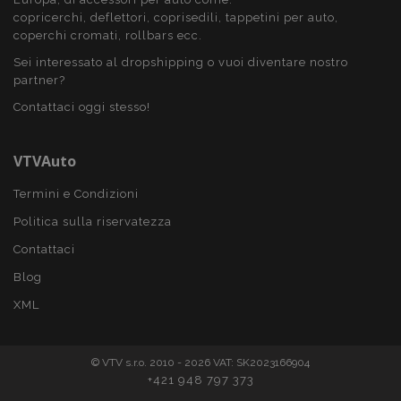
recently_viewed_product
1 gio
Adobe Inc.
copricerchi, deflettori, coprisedili, tappetini per auto,
www.vtvauto.it
coperchi cromati, rollbars ecc.
Sei interessato al dropshipping o vuoi diventare nostro
partner?
Google Privacy Policy
Contattaci oggi stesso!
recently_viewed_product_previous
1 gio
Adobe Inc.
www.vtvauto.it
VTVAuto
Termini e Condizioni
PHPSESSID
59 mi
PHP.net
Politica sulla riservatezza
4
.vtvauto.it
seco
Contattaci
Blog
XML
© VTV s.r.o. 2010 - 2026 VAT: SK2023166904
+421 948 797 373