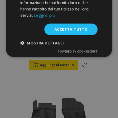
informazioni che hai fornito loro o che
hanno raccolto dal tuo utilizzo dei loro
servizi.
Leggi di più
ACCETTA TUTTO
Tappeti in gomma auto per MITSUBISHI
MOSTRA DETTAGLI
LANCER VIII 4 pz 2007-2016
36,00 €
POWERED BY COOKIESCRIPT
Strettamente
Performance
necessari
Aggiungi Al Carrello
Aggiungi
Targeting
Funzionalità
alla
lista
desideri
Strettamente necessari
Performance