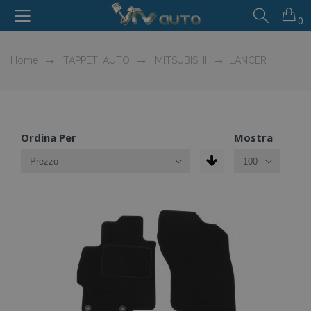
0
Home
TAPPETI AUTO
MITSUBISHI
LANCER
Ordina Per
Mostra