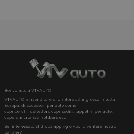
desideri
Google Privacy Policy
recently_viewed_product_previous
1 gio
Adobe Inc.
www.vtvauto.it
PHPSESSID
59 mi
PHP.net
4
.vtvauto.it
seco
Benvenuto a VTVAUTO
VTVAUTO è rivenditore e fornitore all'ingrosso in tutta
Europa, di accessori per auto come:
copricerchi, deflettori, coprisedili, tappetini per auto,
coperchi cromati, rollbars ecc.
Sei interessato al dropshipping o vuoi diventare nostro
partner?