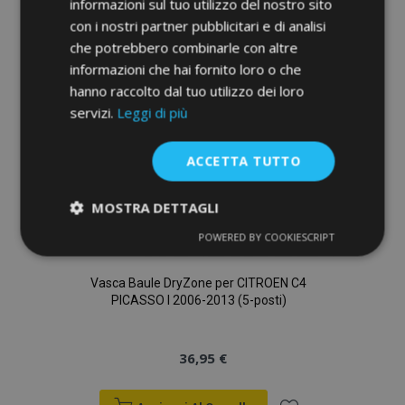
informazioni sul tuo utilizzo del nostro sito
lista
con i nostri partner pubblicitari e di analisi
desideri
che potrebbero combinarle con altre
informazioni che hai fornito loro o che
hanno raccolto dal tuo utilizzo dei loro
servizi.
Leggi di più
ACCETTA TUTTO
MOSTRA DETTAGLI
POWERED BY COOKIESCRIPT
Strettamente
Performance
necessari
Vasca Baule DryZone per CITROEN C4
PICASSO I 2006-2013 (5-posti)
Targeting
Funzionalità
36,95 €