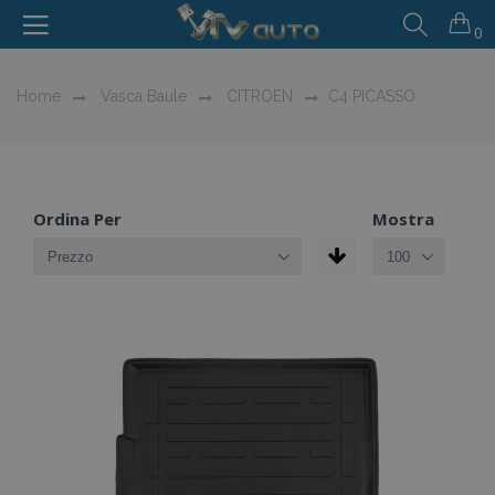
0
Home
Vasca Baule
CITROEN
C4 PICASSO
Ordina Per
Mostra