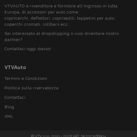
VTVAUTO è rivenditore e fornitore all'ingrosso in tutta
recently_viewed_product
1 gio
Adobe Inc.
Europa, di accessori per auto come:
www.vtvauto.it
copricerchi, deflettori, coprisedili, tappetini per auto,
coperchi cromati, rollbars ecc.
Sei interessato al dropshipping o vuoi diventare nostro
Google Privacy Policy
partner?
recently_viewed_product_previous
1 gio
Adobe Inc.
Contattaci oggi stesso!
www.vtvauto.it
VTVAuto
Termini e Condizioni
PHPSESSID
59 mi
PHP.net
4
.vtvauto.it
Politica sulla riservatezza
seco
Contattaci
Blog
XML
© VTV s.r.o. 2010 - 2026 VAT: SK2023166904