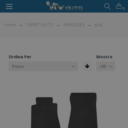
0
Home
TAPPETI AUTO
MERCEDES
190E
Ordina Per
Mostra