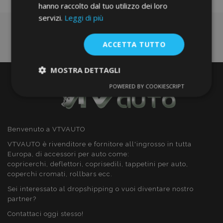
hanno raccolto dal tuo utilizzo dei loro
servizi.
Leggi di più
ACCETTA TUTTO
MOSTRA DETTAGLI
POWERED BY COOKIESCRIPT
Strettamente
Performance
necessari
Benvenuto a VTVAUTO
Targeting
Funzionalità
VTVAUTO è rivenditore e fornitore all'ingrosso in tutta
Europa, di accessori per auto come:
copricerchi, deflettori, coprisedili, tappetini per auto,
coperchi cromati, rollbars ecc.
Sei interessato al dropshipping o vuoi diventare nostro
partner?
Strettamente necessari
Performance
Contattaci oggi stesso!
Targeting
Funzionalità