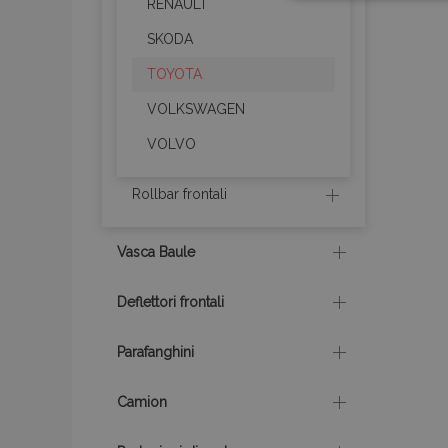
necessari
RENAULT
SKODA
TOYOTA
VOLKSWAGEN
VOLVO
I cookie strettament
Rollbar frontali
dell'account. Il sit
Nome
Vasca Baule
mage-cache-sessi
Deflettori frontali
Parafanghini
recently_viewed_p
recently_viewed_p
Camion
PHPSESSID