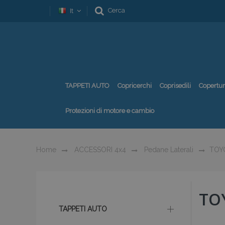
Cerca
It
TAPPETI AUTO
Copricerchi
Coprisedili
Copertu
Protezioni di motore e cambio
Home
ACCESSORI 4x4
Pedane Laterali
TOY
TO
TAPPETI AUTO