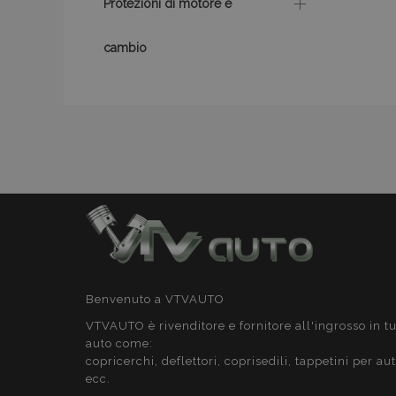
Protezioni di motore e
cambio
recently_compare
product_data_sto
CookieScriptConse
mage-cache-stor
Benvenuto a VTVAUTO
VTVAUTO è rivenditore e fornitore all'ingrosso in tu
auto come:
recently_compare
copricerchi, deflettori, coprisedili, tappetini per au
ecc.
X-Magento-Vary