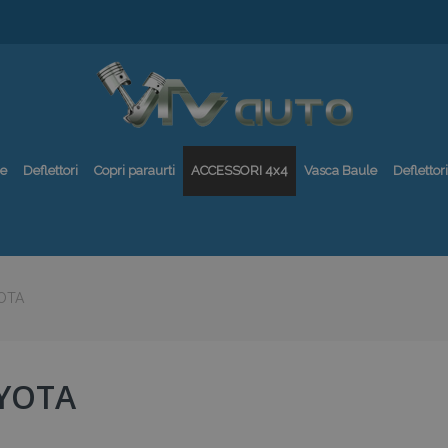
re
Deflettori
Copri paraurti
ACCESSORI 4x4
Vasca Baule
Deflettori
OTA
YOTA