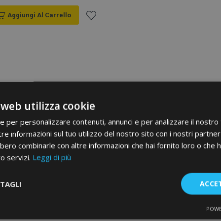
Aggiungi Al Carrello
Aggiungi
alla
lista
desideri
 web utilizza cookie
ie per personalizzare contenuti, annunci e per analizzare il nostro t
re informazioni sul tuo utilizzo del nostro sito con i nostri partner 
bero combinarle con altre informazioni che hai fornito loro o che 
ro servizi.
Leggi di più
TAGLI
ACCE
POWE
te
Performance
Targeting
F