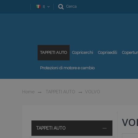
Cerca
It
TAPPETI AUTO
Copricerchi
Coprisedili
Copertu
Protezioni di motore e cambio
Home
TAPPETI AUTO
VOLVO
VO
TAPPETI AUTO