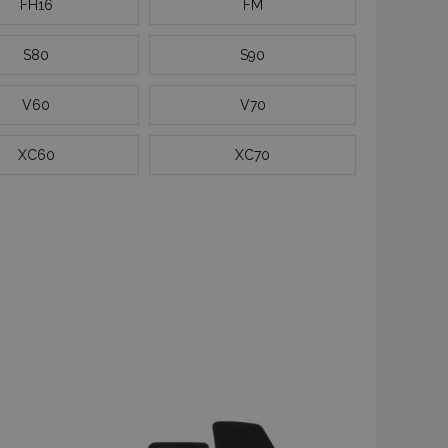
FH16
FM
S80
S90
V60
V70
XC60
XC70