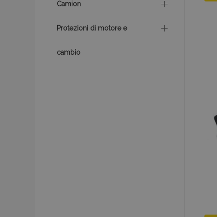
Camion
recently_viewed_p
Protezioni di motore e
recently_viewed_p
cambio
PHPSESSID
recently_compare
product_data_sto
CookieScriptConse