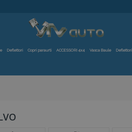
re
Deflettori
Copri paraurti
ACCESSORI 4x4
Vasca Baule
Deflettori
LVO