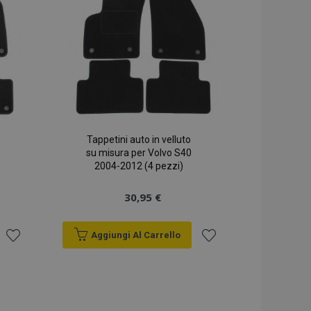
Tappetini auto in velluto
su misura per Volvo S40
2004-2012 (4 pezzi)
30,95 €
Aggiungi Al Carrello
Aggiungi
Aggiungi
alla
alla