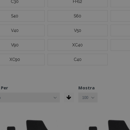
C30
FH12
S40
S60
V40
V50
V90
XC40
XC90
C40
 Per
Mostra