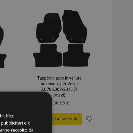
lista
lista
desideri
desideri
Tappetini auto in velluto
su misura per Volvo
XC70 2008-2016 (4
pezzi)
30,95 €
raffico.
Aggiungi Al Carrello
pubblicitari e di
Aggiungi
Aggiungi
hanno raccolto dal