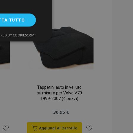
alla
alla
lista
lista
TTA TUTTO
desideri
desideri
RED BY COOKIESCRIPT
unzionalità
Tappetini auto in velluto
su misura per Volvo V70
ente e la gestione
1999-2007 (4 pezzi)
30,95 €
a la pulizia della
 il cookie viene
Aggiungi Al Carrello
k-end,