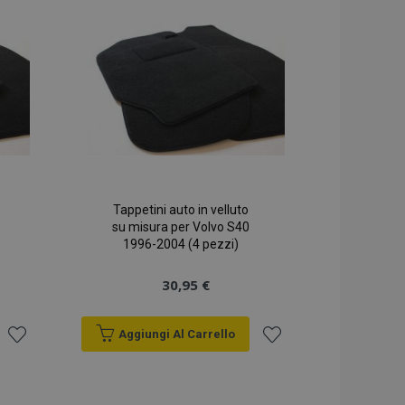
lista
lista
desideri
desideri
Tappetini auto in velluto
su misura per Volvo S40
1996-2004 (4 pezzi)
30,95 €
Aggiungi Al Carrello
Aggiungi
Aggiungi
alla
alla