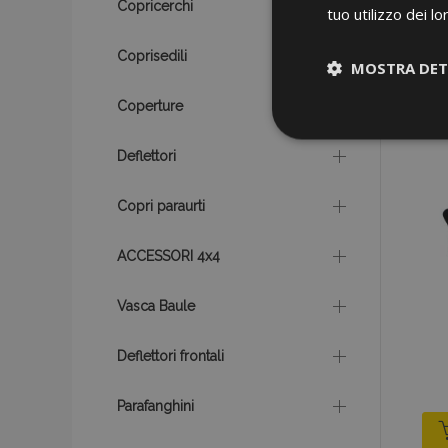
Copricerchi
tuo utilizzo dei lo
Coprisedili
MOSTRA DET
Coperture
Strettamen
necessari
Deflettori
Copri paraurti
ACCESSORI 4x4
Vasca Baule
I cookie strettament
dell'account. Il sit
Deflettori frontali
Nome
Parafanghini
mage-cache-sessi