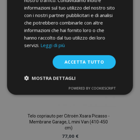
nostro traffico. Condividiamo inoltre
informazioni sul tuo utilizzo del nostro sito
alla
con i nostri partner pubblicitari e di analisi
lista
che potrebbero combinarle con altre
informazioni che hai fornito loro o che
desideri
hanno raccolto dal tuo utilizzo dei loro
servizi.
Leggi di più
ACCETTA TUTTO
MOSTRA DETTAGLI
POWERED BY COOKIESCRIPT
Strettamente
Performance
necessari
Telo copriauto per Citroën Xsara Picasso -
Targeting
Funzionalità
Membrane Garage, L mini Van (410-450
cm)
77,00 €