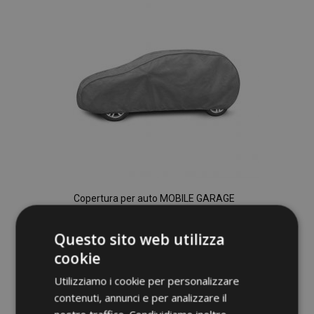
desideri
Copertura per auto MOBILE GARAGE
hatchback/kombi Citroen Xsara 405-430
cm
Questo sito web utilizza
76,00 €
cookie
Utilizziamo i cookie per personalizzare
Aggiungi Al Carrello
contenuti, annunci e per analizzare il
Aggiungi