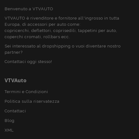
Benvenuto a VTVAUTO
recently_viewed_product
1 gio
VTVAUTO è rivenditore e fornitore all'ingrosso in tutta
Adobe Inc.
www.vtvauto.it
Europa, di accessori per auto come:
copricerchi, deflettori, coprisedili, tappetini per auto,
coperchi cromati, rollbars ecc.
Google Privacy Policy
Sei interessato al dropshipping o vuoi diventare nostro
partner?
recently_viewed_product_previous
1 gio
Adobe Inc.
www.vtvauto.it
Contattaci oggi stesso!
VTVAuto
PHPSESSID
59 mi
PHP.net
Termini e Condizioni
4
.vtvauto.it
seco
Politica sulla riservatezza
Contattaci
Blog
XML