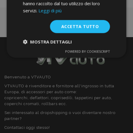
hanno raccolto dal tuo utilizzo dei loro
servizi.
Leggi di più
ACCETTA TUTTO
MOSTRA DETTAGLI
POWERED BY COOKIESCRIPT
Strettamente
Performance
necessari
Benvenuto a VTVAUTO
Targeting
Funzionalità
VTVAUTO è rivenditore e fornitore all'ingrosso in tutta
Europa, di accessori per auto come:
copricerchi, deflettori, coprisedili, tappetini per auto,
coperchi cromati, rollbars ecc.
Sei interessato al dropshipping o vuoi diventare nostro
partner?
Strettamente necessari
Performance
Contattaci oggi stesso!
Targeting
Funzionalità