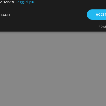
ro servizi.
Leggi di più
TAGLI
ACCE
POWE
te
Performance
Targeting
F
Strettamente necessari
Performance
Targeting
Funzionalità
e necessari consentono le funzionalità principali del sito web come l'accesso dell'ut
o web non può essere utilizzato correttamente senza i cookie strettamente necessari.
Fornitore
/
Scadenza
Descrizione
Dominio
d
1 giorno
Il valore di questo cookie attiv
Adobe Inc.
memoria cache locale. Quando
www.vtvauto.it
rimosso dall'applicazione bac
l'amministratore ripulisce la