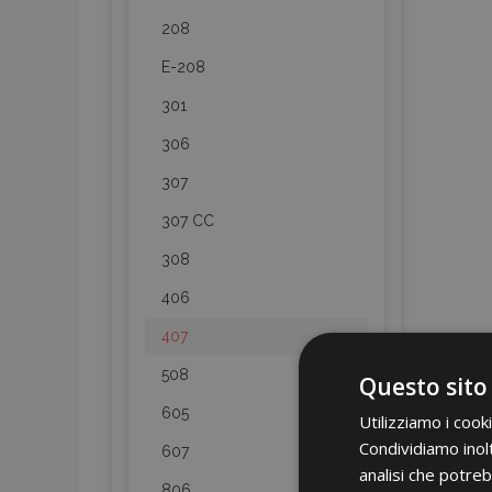
208
E-208
301
306
307
307 CC
308
406
407
508
Questo sito
605
Utilizziamo i cook
Condividiamo inolt
607
analisi che potreb
806