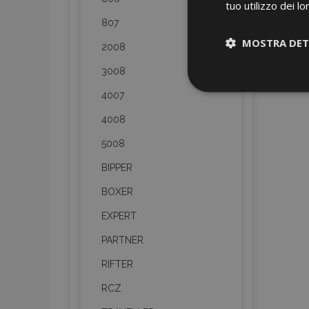
tuo utilizzo dei lo
807
MOSTRA DET
2008
3008
Strettamen
necessari
4007
4008
5008
BIPPER
BOXER
EXPERT
I cookie strettament
dell'account. Il sit
PARTNER
Nome
RIFTER
mage-cache-sessi
RCZ