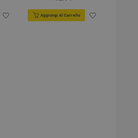
Aggiungi Al Carrello
Aggiungi
Aggiungi
alla
alla
lista
lista
desideri
desideri