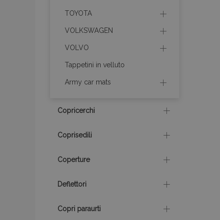
mage-cache-stor
TOYOTA
VOLKSWAGEN
recently_compare
VOLVO
X-Magento-Vary
Tappetini in velluto
Army car mats
mage-translation-f
Copricerchi
Coprisedili
mage-messages
Coperture
Deflettori
section_data_ids
Copri paraurti