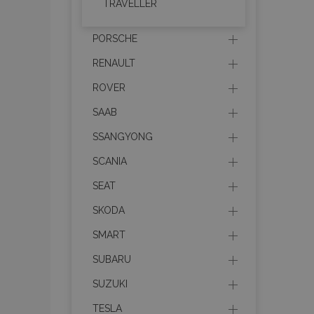
TRAVELLER
recently_viewed_p
PORSCHE
recently_viewed_p
RENAULT
ROVER
PHPSESSID
SAAB
SSANGYONG
SCANIA
recently_compare
SEAT
SKODA
product_data_sto
SMART
SUBARU
CookieScriptConse
SUZUKI
TESLA