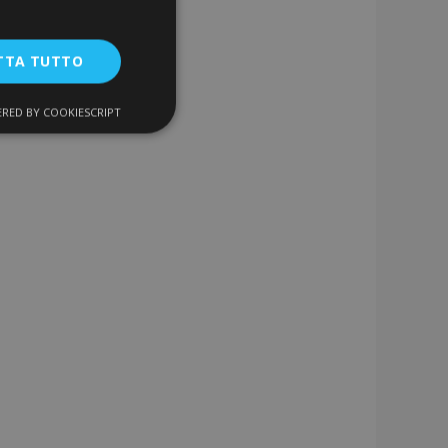
TTA TUTTO
RED BY COOKIESCRIPT
unzionalità
ente e la gestione
a la pulizia della
 il cookie viene
k-end,
 memoria locale e