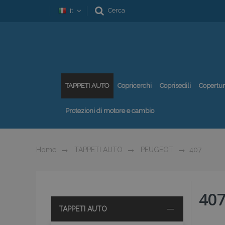
Cerca
It
TAPPETI AUTO
Copricerchi
Coprisedili
Copertu
Protezioni di motore e cambio
Home
TAPPETI AUTO
PEUGEOT
407
40
TAPPETI AUTO