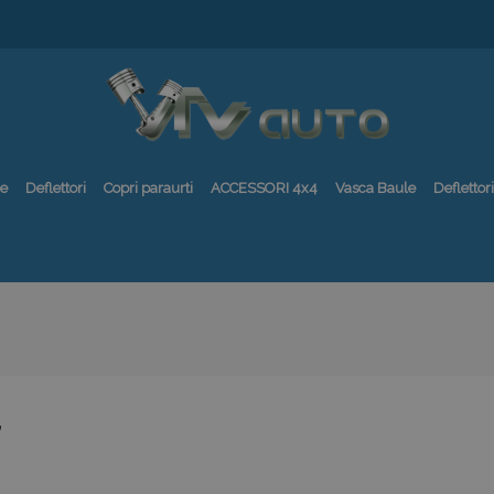
re
Deflettori
Copri paraurti
ACCESSORI 4x4
Vasca Baule
Deflettori
7