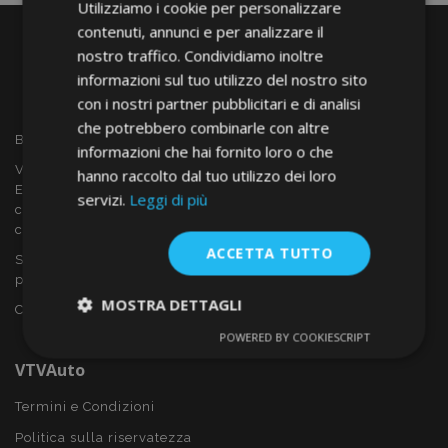
Utilizziamo i cookie per personalizzare
contenuti, annunci e per analizzare il
nostro traffico. Condividiamo inoltre
informazioni sul tuo utilizzo del nostro sito
con i nostri partner pubblicitari e di analisi
che potrebbero combinarle con altre
Benvenuto a VTVAUTO
informazioni che hai fornito loro o che
VTVAUTO è rivenditore e fornitore all'ingrosso in tutta
hanno raccolto dal tuo utilizzo dei loro
Europa, di accessori per auto come:
servizi.
Leggi di più
copricerchi, deflettori, coprisedili, tappetini per auto,
coperchi cromati, rollbars ecc.
ACCETTA TUTTO
Sei interessato al dropshipping o vuoi diventare nostro
partner?
MOSTRA DETTAGLI
Contattaci oggi stesso!
POWERED BY COOKIESCRIPT
Strettamente
Performance
necessari
VTVAuto
Termini e Condizioni
Politica sulla riservatezza
Targeting
Funzionalità