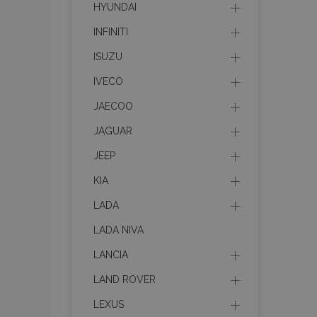
HYUNDAI
INFINITI
recently_viewed_p
ISUZU
recently_viewed_p
IVECO
PHPSESSID
JAECOO
JAGUAR
JEEP
KIA
recently_compare
LADA
product_data_sto
LADA NIVA
LANCIA
CookieScriptConse
LAND ROVER
LEXUS