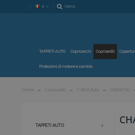
Cerca
It
TAPPETI AUTO
Copricerchi
Coprisedili
Copertu
Protezioni di motore e cambio
Home
Coprisedili
T-Shirt Auto
DAIHATSU
CH
TAPPETI AUTO