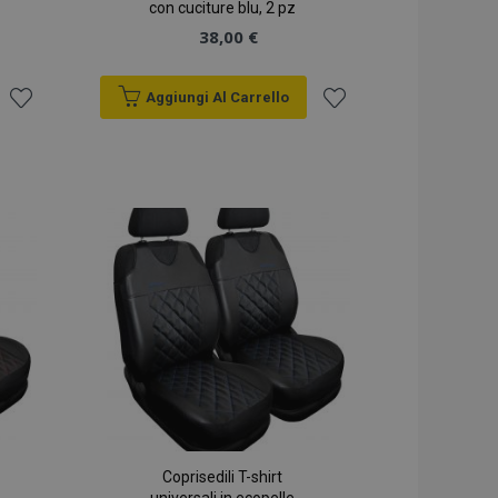
con cuciture blu, 2 pz
38,00 €
Aggiungi Al Carrello
Aggiungi
Aggiungi
alla
alla
lista
lista
desideri
desideri
Coprisedili T-shirt