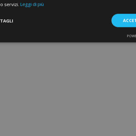
ro servizi.
Leggi di più
TAGLI
ACCE
POWE
te
Performance
Targeting
F
Strettamente necessari
Performance
Targeting
Funzionalità
e necessari consentono le funzionalità principali del sito web come l'accesso dell'ut
o web non può essere utilizzato correttamente senza i cookie strettamente necessari.
Fornitore
/
Scadenza
Descrizione
Dominio
d
1 giorno
Il valore di questo cookie attiv
Adobe Inc.
memoria cache locale. Quando
www.vtvauto.it
rimosso dall'applicazione bac