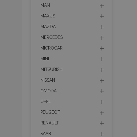
mage-cache-stor
MAN
MAXUS
recently_compare
MAZDA
MERCEDES
X-Magento-Vary
MICROCAR
MINI
MITSUBISHI
mage-translation-f
NISSAN
OMODA
mage-messages
OPEL
PEUGEOT
section_data_ids
RENAULT
SAAB