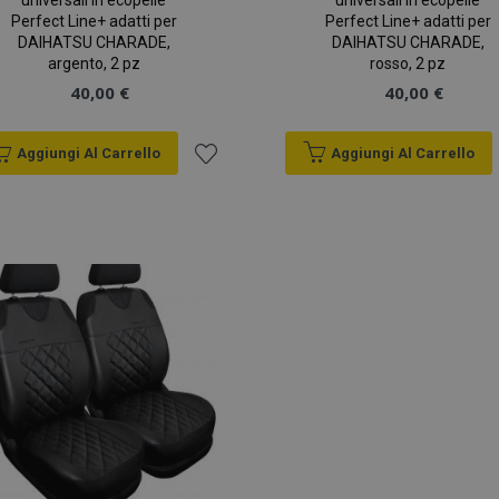
universali in ecopelle
universali in ecopelle
Perfect Line+ adatti per
Perfect Line+ adatti per
DAIHATSU CHARADE,
DAIHATSU CHARADE,
argento, 2 pz
rosso, 2 pz
40,00 €
40,00 €
Aggiungi Al Carrello
Aggiungi Al Carrello
Aggiungi
alla
lista
desideri