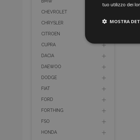
BMW
tuo utilizzo dei lo
CHEVROLET
MOSTRA DET
CHRYSLER
CITROEN
Strettamen
necessari
CUPRA
DACIA
DAEWOO
DODGE
FIAT
FORD
I cookie strettament
dell'account. Il sit
FORTHING
Nome
FSO
mage-cache-sessi
HONDA