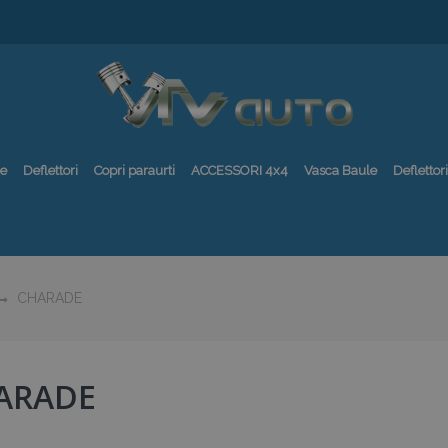
re
Deflettori
Copri paraurti
ACCESSORI 4x4
Vasca Baule
Deflettori
CHARADE
ARADE