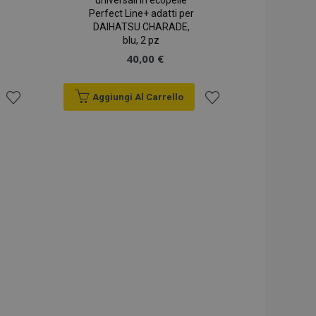
universali in ecopelle
Perfect Line+ adatti per
DAIHATSU CHARADE,
blu, 2 pz
40,00 €
Aggiungi Al Carrello
Aggiungi
Aggiungi
alla
alla
lista
lista
desideri
desideri