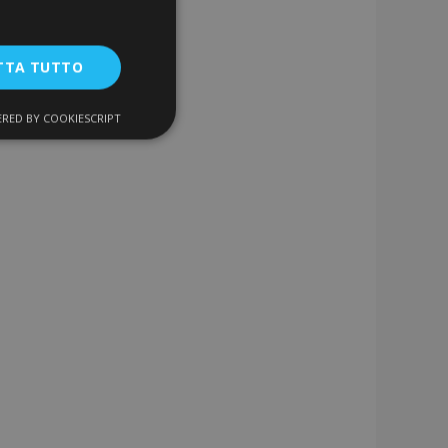
TTA TUTTO
RED BY COOKIESCRIPT
unzionalità
ente e la gestione
a la pulizia della
 il cookie viene
k-end,