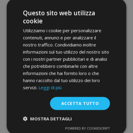
Questo sito web utilizza
cookie
Utilizziamo i cookie per personalizzare
contenuti, annunci e per analizzare il
nostro traffico. Condividiamo inoltre
informazioni sul tuo utilizzo del nostro sito
con i nostri partner pubblicitari e di analisi
che potrebbero combinarle con altre
3D Tappetini in gomma No.77 per
informazioni che hai fornito loro o che
CITROEN C4 AIRCROSS 2012-2017 (4 pz)
hanno raccolto dal tuo utilizzo dei loro
52,95 €
servizi.
Leggi di più
Aggiungi Al Carrello
ACCETTA TUTTO
Aggiungi
MOSTRA DETTAGLI
alla
POWERED BY COOKIESCRIPT
Strettamente
Performance