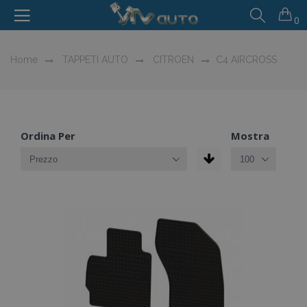
0
Home
TAPPETI AUTO
CITROEN
C4 AIRCROSS
Ordina Per
Mostra