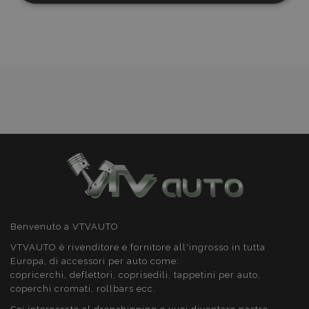
lista
necessari
desideri
Targeting
Funzionalità
Strettamente necessari
Performance
Targeting
Funzionalità
I cookie strettamente necessari consentono le
funzionalità principali del sito web come l'accesso
dell'utente e la gestione dell'account. Il sito web
Benvenuto a VTVAUTO
non può essere utilizzato correttamente senza i
cookie strettamente necessari.
VTVAUTO è rivenditore e fornitore all'ingrosso in tutta
Europa, di accessori per auto come:
Fornitore
/
Nome
Scad
copricerchi, deflettori, coprisedili, tappetini per auto,
Dominio
coperchi cromati, rollbars ecc.
mage-cache-sessid
1 gio
Adobe Inc.
www.vtvauto.it