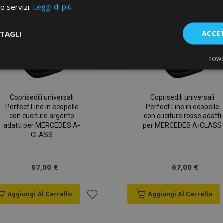
desideri
ro servizi.
Leggi di più
TAGLI
ACCE
POWE
te
Performance
Targeting
F
Coprisedili universali
Coprisedili universali
Perfect Line in ecopelle
Perfect Line in ecopelle
con cuciture argento
con cuciture rosse adatti
adatti per MERCEDES A-
per MERCEDES A-CLASS
CLASS
Strettamente necessari
Performance
Targeting
Funzionalità
e necessari consentono le funzionalità principali del sito web come l'accesso dell'ut
67,00 €
67,00 €
o web non può essere utilizzato correttamente senza i cookie strettamente necessari.
Fornitore
/
Scadenza
Descrizione
Dominio
Aggiungi Al Carrello
Aggiungi Al Carrello
d
1 giorno
Il valore di questo cookie attiv
Adobe Inc.
Aggiungi
memoria cache locale. Quando
www.vtvauto.it
rimosso dall'applicazione bac