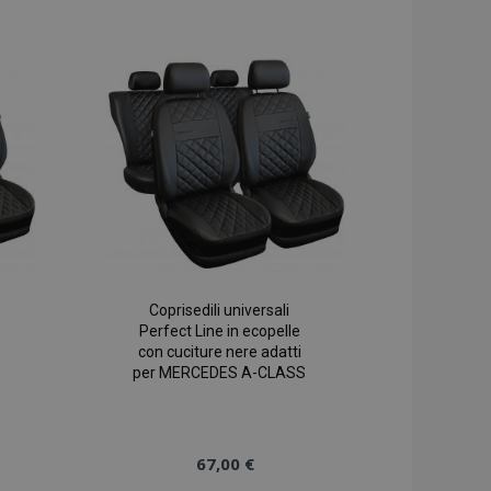
 memoria locale e
alla
alla
 true.
 prodotti
lista
lista
 facile navigazione.
desideri
desideri
 prodotti
 facile navigazione.
ni basate sul
identificatore
ere le variabili di
te è un numero
modo in cui viene
 per il sito, ma un
o stato di accesso
 prodotti
 una facile
Coprisedili universali
Perfect Line in ecopelle
con cuciture nere adatti
r i dati di
sualizzati di
per MERCEDES A-CLASS
 dal servizio
are le preferenze
tatori. È necessario
ookie-Script.com
67,00 €