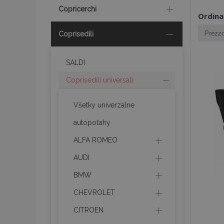
Copricerchi
Ordina
Coprisedili
SALDI
Coprisedili universali
Všetky univerzálne
autopoťahy
ALFA ROMEO
AUDI
BMW
CHEVROLET
CITROEN