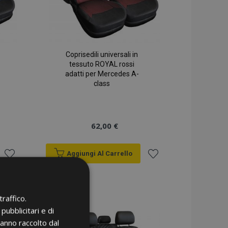
Coprisedili universali in
tessuto ROYAL rossi
adatti per Mercedes A-
class
62,00 €
Aggiungi Al Carrello
Aggiungi
Aggiungi
alla
alla
raffico.
pubblicitari e di
lista
lista
hanno raccolto dal