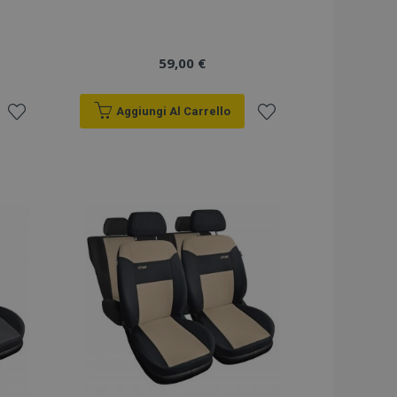
59,00 €
Aggiungi Al Carrello
Aggiungi
Aggiungi
alla
alla
lista
lista
desideri
desideri