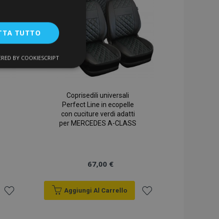
desideri
desideri
TTA TUTTO
RED BY COOKIESCRIPT
unzionalità
Coprisedili universali
Perfect Line in ecopelle
con cuciture verdi adatti
per MERCEDES A-CLASS
ente e la gestione
67,00 €
Aggiungi Al Carrello
a la pulizia della
Aggiungi
Aggiungi
 il cookie viene
k-end,