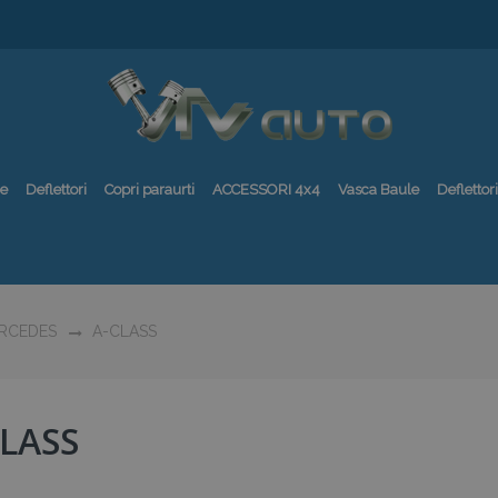
re
Deflettori
Copri paraurti
ACCESSORI 4x4
Vasca Baule
Deflettori
RCEDES
A-CLASS
CLASS