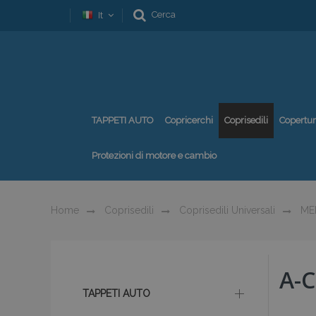
Cerca
It
TAPPETI AUTO
Copricerchi
Coprisedili
Copertu
Protezioni di motore e cambio
Home
Coprisedili
Coprisedili Universali
ME
A-
TAPPETI AUTO