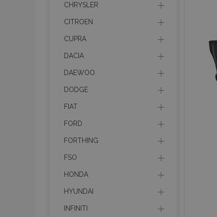
CHRYSLER
CITROEN
recently_viewed_p
CUPRA
recently_viewed_p
DACIA
PHPSESSID
DAEWOO
DODGE
FIAT
FORD
recently_compare
FORTHING
product_data_sto
FSO
HONDA
CookieScriptConse
HYUNDAI
INFINITI