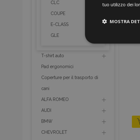
CLC
tuo utilizzo dei lo
COUPE
MOSTRA DET
E-CLASS
GLE
Strettamen
necessari
T-shirt auto
Pad ergonomici
Coperture per il trasporto di
cani
ALFA ROMEO
I cookie strettament
dell'account. Il sit
AUDI
Nome
BMW
mage-cache-sessi
CHEVROLET