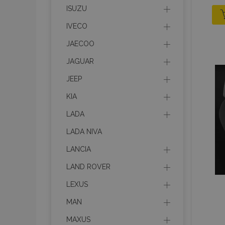
mage-cache-stor
ISUZU
IVECO
recently_compare
JAECOO
JAGUAR
X-Magento-Vary
JEEP
KIA
LADA
mage-translation-f
LADA NIVA
LANCIA
mage-messages
LAND ROVER
LEXUS
section_data_ids
MAN
MAXUS