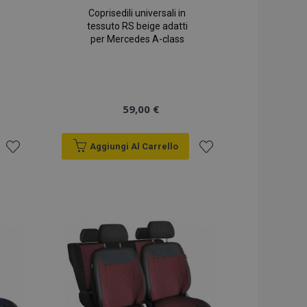
Coprisedili universali in
tessuto RS beige adatti
per Mercedes A-class
59,00 €
Aggiungi Al Carrello
Aggiungi
Aggiungi
alla
alla
lista
lista
desideri
desideri