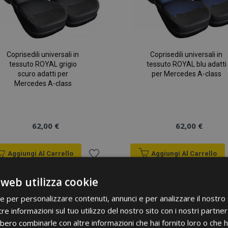
Coprisedili universali in
Coprisedili universali in
tessuto ROYAL grigio
tessuto ROYAL blu adatti
scuro adatti per
per Mercedes A-class
Mercedes A-class
62,00 €
62,00 €
Aggiungi Al Carrello
Aggiungi Al Carrello
Aggiungi
 web utilizza cookie
alla
ie per personalizzare contenuti, annunci e per analizzare il nostro t
re informazioni sul tuo utilizzo del nostro sito con i nostri partner 
lista
bero combinarle con altre informazioni che hai fornito loro o che 