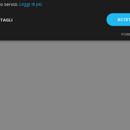
ro servizi.
Leggi di più
TAGLI
ACCE
POWE
te
Performance
Targeting
F
Strettamente necessari
Performance
Targeting
Funzionalità
e necessari consentono le funzionalità principali del sito web come l'accesso dell'ut
o web non può essere utilizzato correttamente senza i cookie strettamente necessari.
Fornitore
/
Scadenza
Descrizione
Dominio
d
1 giorno
Il valore di questo cookie attiv
Adobe Inc.
memoria cache locale. Quando
www.vtvauto.it
rimosso dall'applicazione bac