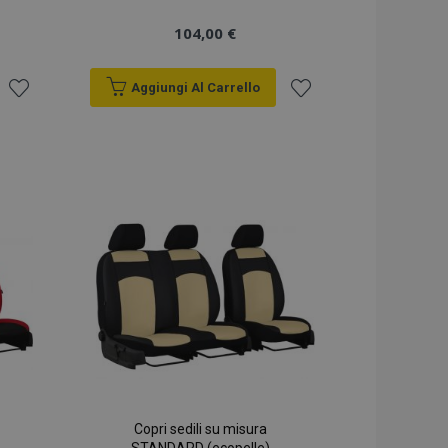
104,00 €
Aggiungi Al Carrello
Aggiungi
Aggiungi
alla
alla
lista
lista
desideri
desideri
Copri sedili su misura