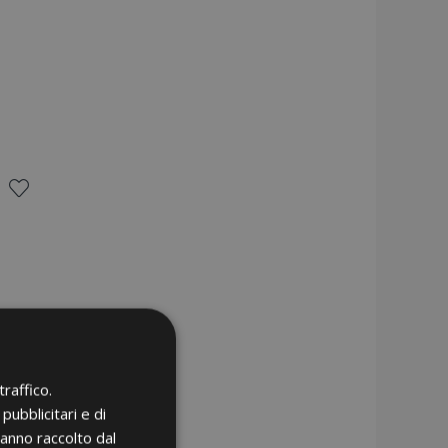
Aggiungi
alla
lista
desideri
raffico.
pubblicitari e di
hanno raccolto dal