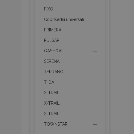
PIXO
recently_viewed_p
Coprisedili universali
recently_viewed_p
PRIMERA
PULSAR
PHPSESSID
QASHQAI
SERENA
TERRANO
recently_compare
TIIDA
X-TRAIL I
product_data_sto
X-TRAIL II
CookieScriptConse
X-TRAIL III
TOWNSTAR