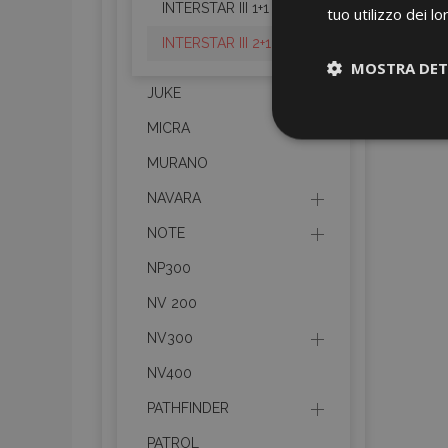
INTERSTAR III 1+1
tuo utilizzo dei lo
INTERSTAR III 2+1
MOSTRA DET
JUKE
Strettamen
MICRA
necessari
MURANO
NAVARA
NOTE
NP300
NV 200
I cookie strettament
dell'account. Il sit
NV300
NV400
Nome
PATHFINDER
mage-cache-sessi
PATROL