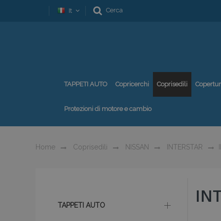
Cerca
It
TAPPETI AUTO
Copricerchi
Coprisedili
Copertu
Protezioni di motore e cambio
Home
Coprisedili
NISSAN
INTERSTAR
INT
TAPPETI AUTO