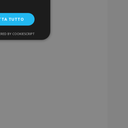
TTA TUTTO
RED BY COOKIESCRIPT
unzionalità
ente e la gestione
a la pulizia della
 il cookie viene
k-end,