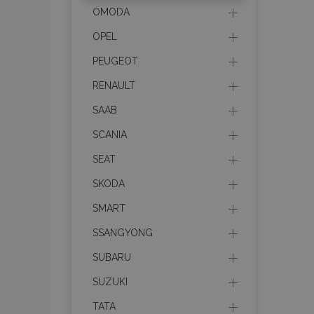
mage-cache-stor
OMODA
OPEL
recently_compare
PEUGEOT
RENAULT
X-Magento-Vary
SAAB
SCANIA
SEAT
mage-translation-f
SKODA
SMART
mage-messages
SSANGYONG
SUBARU
section_data_ids
SUZUKI
TATA