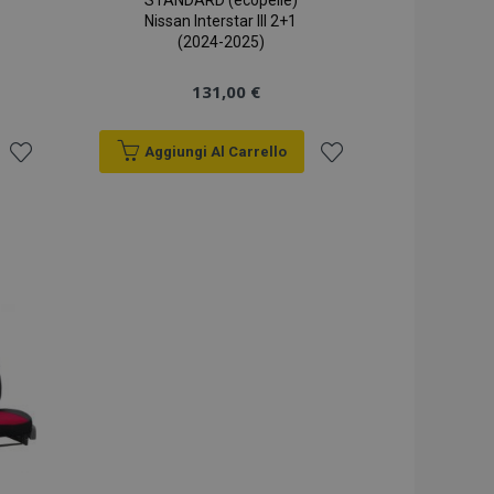
STANDARD (ecopelle)
Nissan Interstar III 2+1
(2024-2025)
131,00 €
Aggiungi Al Carrello
Aggiungi
Aggiungi
alla
alla
lista
lista
desideri
desideri