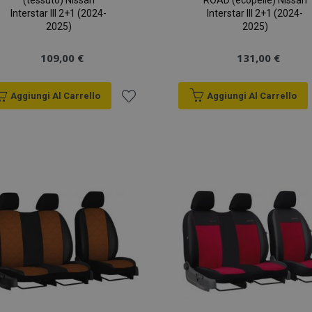
(tessuto) Nissan
ROAD (ecopelle) Nissan
Interstar III 2+1 (2024-
Interstar III 2+1 (2024-
2025)
2025)
109,00 €
131,00 €
Aggiungi Al Carrello
Aggiungi Al Carrello
Aggiungi
alla
lista
desideri