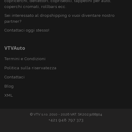
copricerchi, deflettori, coprisedili, tappetini per auto,
recently_viewed_product
1 gio
Adobe Inc.
coperchi cromati, rollbars ecc.
www.vtvauto.it
Sei interessato al dropshipping o vuoi diventare nostro
partner?
Google Privacy Policy
Contattaci oggi stesso!
recently_viewed_product_previous
1 gio
Adobe Inc.
www.vtvauto.it
VTVAuto
Termini e Condizioni
Politica sulla riservatezza
PHPSESSID
59 mi
PHP.net
4
.vtvauto.it
Contattaci
seco
Blog
XML
© VTV s.r.o. 2010 - 2026 VAT: SK2023166904
+421 948 797 373