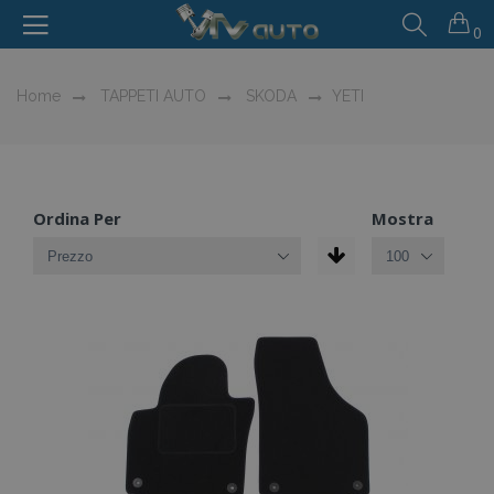
0
Home
TAPPETI AUTO
SKODA
YETI
Ordina Per
Mostra