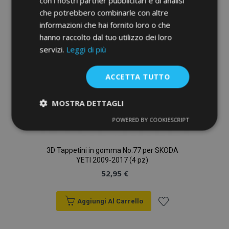
con i nostri partner pubblicitari e di analisi
che potrebbero combinarle con altre
desideri
informazioni che hai fornito loro o che
hanno raccolto dal tuo utilizzo dei loro
servizi.
Leggi di più
ACCETTA TUTTO
MOSTRA DETTAGLI
POWERED BY COOKIESCRIPT
Strettamente
Performance
necessari
3D Tappetini in gomma No.77 per SKODA
YETI 2009-2017 (4 pz)
Targeting
Funzionalità
52,95 €
Aggiungi Al Carrello
Aggiungi