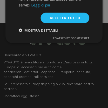
servizi.
Leggi di più
ACCETTA TUTTO
MOSTRA DETTAGLI
POWERED BY COOKIESCRIPT
Strettamente
Performance
necessari
Benvenuto a VTVAUTO
VTVAUTO è rivenditore e fornitore all'ingrosso in tutta
Targeting
Funzionalità
Europa, di accessori per auto come:
copricerchi, deflettori, coprisedili, tappetini per auto,
coperchi cromati, rollbars ecc.
Sei interessato al dropshipping o vuoi diventare nostro
partner?
Contattaci oggi stesso!
Strettamente necessari
Performance
Targeting
Funzionalità