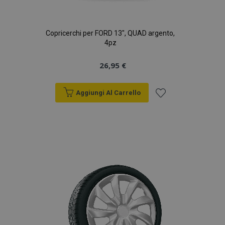
Copricerchi per FORD 13", QUAD argento,
4pz
26,95 €
Aggiungi Al Carrello
Aggiungi
alla
lista
desideri