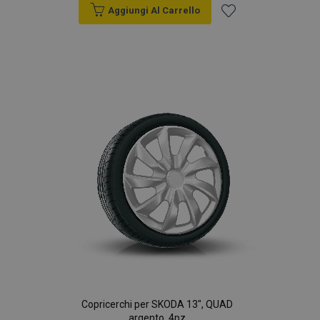
Aggiungi Al Carrello
Aggiungi
alla
lista
desideri
Copricerchi per SKODA 13", QUAD
argento, 4pz