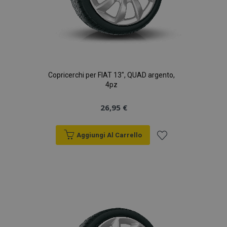
Copricerchi per FIAT 13", QUAD argento,
4pz
26,95 €
Aggiungi Al Carrello
Aggiungi
alla
lista
desideri