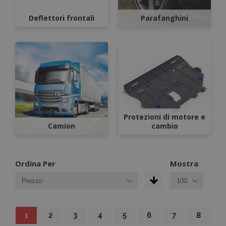
Deflettori frontali
Parafanghini
Protezioni di motore e
Camion
cambio
Ordina Per
Mostra
Pagina
Attualmente
Pagina
Pagina
Pagina
Pagina
Pagina
Pagina
Pagina
1
2
3
4
5
6
7
8
stai
leggendo