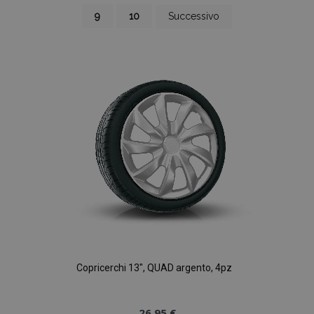
la
Pagina
Pagina
Pagina
9
10
Successivo
pagina
Copricerchi 13", QUAD argento, 4pz
26,95 €