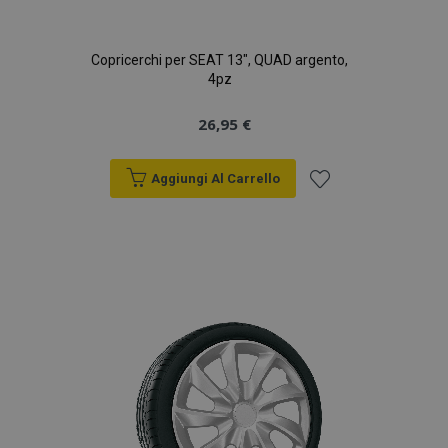
Copricerchi per SEAT 13", QUAD argento,
4pz
26,95 €
Aggiungi Al Carrello
Aggiungi
alla
lista
desideri