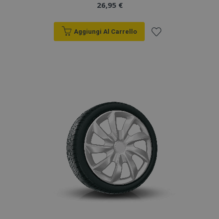
26,95 €
Aggiungi Al Carrello
Aggiungi
alla
lista
desideri