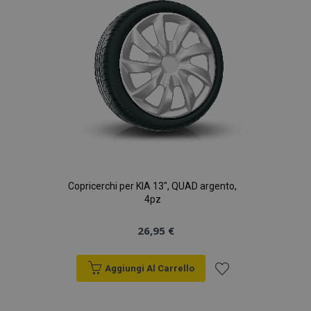
desideri
section_data_ids
1 gio
Adobe Inc.
www.vtvauto.it
Copricerchi per KIA 13", QUAD argento,
4pz
26,95 €
Aggiungi Al Carrello
Aggiungi