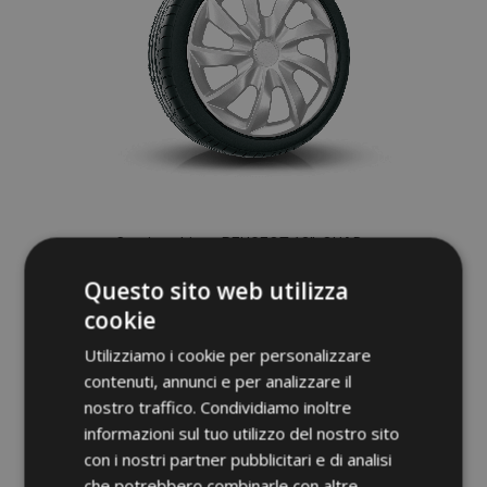
Copricerchi per PEUGEOT 13", QUAD
argento, 4pz
Questo sito web utilizza
26,95 €
cookie
Utilizziamo i cookie per personalizzare
Aggiungi Al Carrello
contenuti, annunci e per analizzare il
nostro traffico. Condividiamo inoltre
Aggiungi
informazioni sul tuo utilizzo del nostro sito
alla
con i nostri partner pubblicitari e di analisi
che potrebbero combinarle con altre