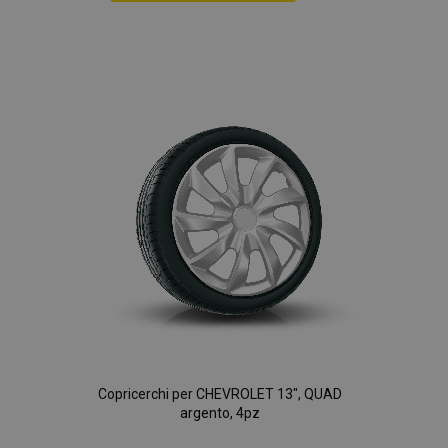
Aggiungi
alla
lista
desideri
Copricerchi per CHEVROLET 13", QUAD
argento, 4pz