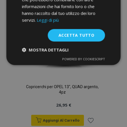
lista
informazioni che hai fornito loro o che
hanno raccolto dal tuo utilizzo dei loro
desideri
servizi.
Leggi di più
ACCETTA TUTTO
MOSTRA DETTAGLI
POWERED BY COOKIESCRIPT
Strettamente
Performance
necessari
Copricerchi per OPEL 13", QUAD argento,
Targeting
Funzionalità
4pz
26,95 €
Aggiungi Al Carrello