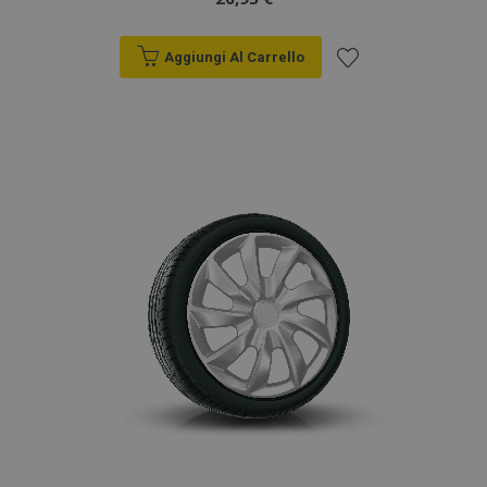
Aggiungi Al Carrello
Aggiungi
alla
lista
desideri