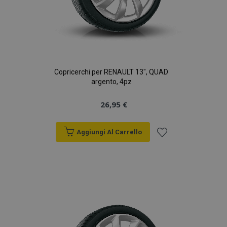
Copricerchi per RENAULT 13", QUAD
argento, 4pz
26,95 €
Aggiungi Al Carrello
Aggiungi
alla
lista
desideri