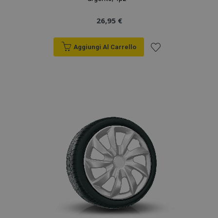
26,95 €
Aggiungi Al Carrello
Aggiungi
alla
lista
desideri