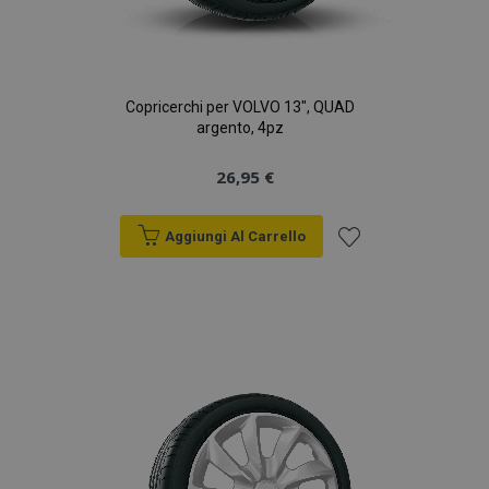
Copricerchi per VOLVO 13", QUAD
argento, 4pz
26,95 €
Aggiungi Al Carrello
Aggiungi
alla
lista
desideri