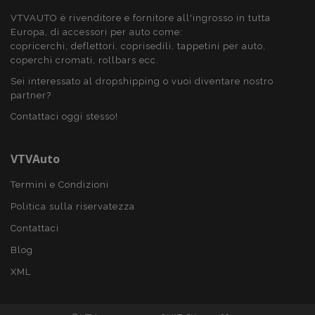
VTVAUTO è rivenditore e fornitore all'ingrosso in tutta
recently_viewed_product
1 gio
Adobe Inc.
Europa, di accessori per auto come:
www.vtvauto.it
copricerchi, deflettori, coprisedili, tappetini per auto,
coperchi cromati, rollbars ecc.
Google Privacy Policy
Sei interessato al dropshipping o vuoi diventare nostro
partner?
recently_viewed_product_previous
1 gio
Adobe Inc.
Contattaci oggi stesso!
www.vtvauto.it
VTVAuto
Termini e Condizioni
PHPSESSID
59 mi
PHP.net
4
.vtvauto.it
Politica sulla riservatezza
seco
Contattaci
Blog
XML