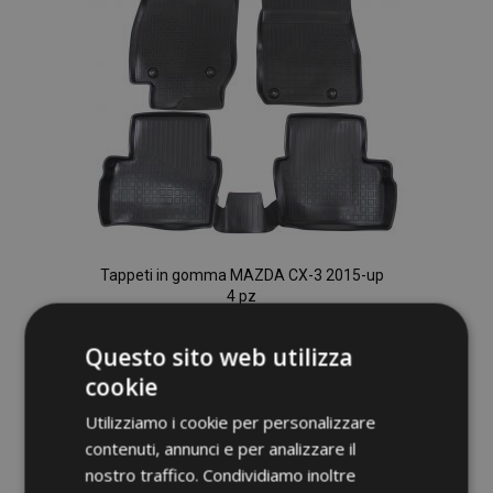
Tappeti in gomma MAZDA CX-3 2015-up
4 pz
41,95 €
Questo sito web utilizza
cookie
Aggiungi Al Carrello
Utilizziamo i cookie per personalizzare
Aggiungi
contenuti, annunci e per analizzare il
nostro traffico. Condividiamo inoltre
alla