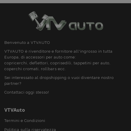
recently_compared_product_previous
1 gio
Adobe Inc.
www.vtvauto.it
Benvenuto a VTVAUTO
product_data_storage
1 gio
Adobe Inc.
www.vtvauto.it
VTVAUTO è rivenditore e fornitore all'ingrosso in tutta
Europa, di accessori per auto come:
copricerchi, deflettori, coprisedili, tappetini per auto,
coperchi cromati, rollbars ecc.
Sei interessato al dropshipping o vuoi diventare nostro
CookieScriptConsent
4
CookieScript
partner?
setti
www.vtvauto.it
2 gio
Contattaci oggi stesso!
VTVAuto
Termini e Condizioni
Politica sulla riservatezza