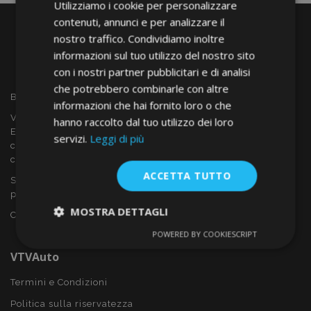
Utilizziamo i cookie per personalizzare
contenuti, annunci e per analizzare il
nostro traffico. Condividiamo inoltre
informazioni sul tuo utilizzo del nostro sito
con i nostri partner pubblicitari e di analisi
che potrebbero combinarle con altre
Benvenuto a VTVAUTO
informazioni che hai fornito loro o che
VTVAUTO è rivenditore e fornitore all'ingrosso in tutta
hanno raccolto dal tuo utilizzo dei loro
Europa, di accessori per auto come:
servizi.
Leggi di più
copricerchi, deflettori, coprisedili, tappetini per auto,
coperchi cromati, rollbars ecc.
ACCETTA TUTTO
Sei interessato al dropshipping o vuoi diventare nostro
partner?
MOSTRA DETTAGLI
Contattaci oggi stesso!
POWERED BY COOKIESCRIPT
Strettamente
Performance
necessari
VTVAuto
Termini e Condizioni
Politica sulla riservatezza
Targeting
Funzionalità