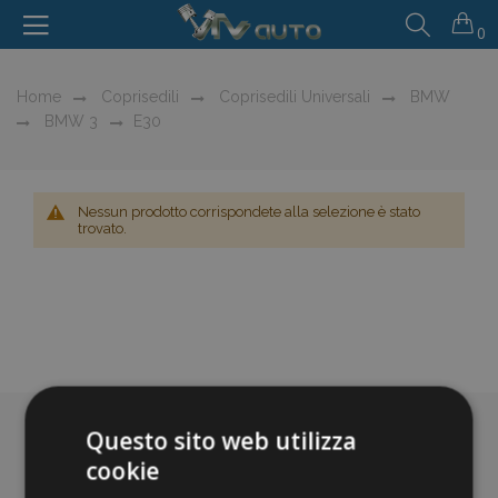
0
Home
Coprisedili
Coprisedili Universali
BMW
BMW 3
E30
Nessun prodotto corrispondete alla selezione è stato
trovato.
Questo sito web utilizza
cookie