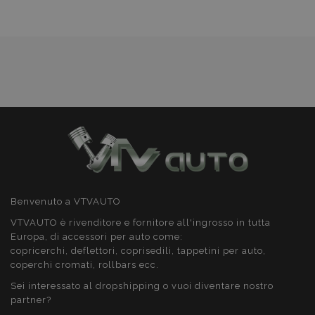
desideri
Benvenuto a VTVAUTO
VTVAUTO è rivenditore e fornitore all'ingrosso in tutta
recently_compared_product_previous
1 gio
Adobe Inc.
Europa, di accessori per auto come:
www.vtvauto.it
copricerchi, deflettori, coprisedili, tappetini per auto,
coperchi cromati, rollbars ecc.
Sei interessato al dropshipping o vuoi diventare nostro
partner?
product_data_storage
1 gio
Adobe Inc.