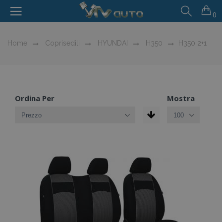
0
Home
Coprisedili
HYUNDAI
H350
H350 2+1
Ordina Per
Mostra