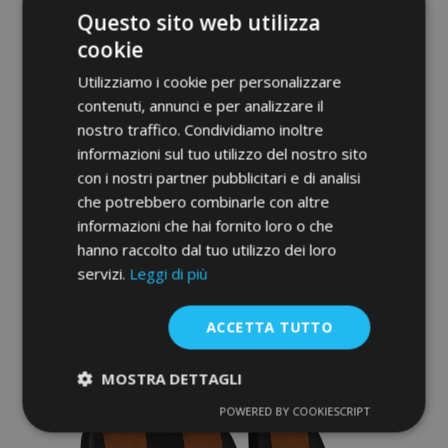
Questo sito web utilizza
cookie
Utilizziamo i cookie per personalizzare
contenuti, annunci e per analizzare il
nostro traffico. Condividiamo inoltre
Copri sedili su misura STANDARD
informazioni sul tuo utilizzo del nostro sito
(ecopelle) Hyundai H350 2+1 (2015-2024)
con i nostri partner pubblicitari e di analisi
che potrebbero combinarle con altre
110,00 €
informazioni che hai fornito loro o che
hanno raccolto dal tuo utilizzo dei loro
Aggiungi Al Carrello
servizi.
Leggi di più
Aggiungi
ACCETTA TUTTO
alla
MOSTRA DETTAGLI
lista
POWERED BY COOKIESCRIPT
Strettamente
Performance
desideri
necessari