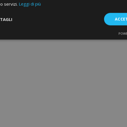
ro servizi.
Leggi di più
TAGLI
ACCE
POWE
te
Performance
Targeting
F
Strettamente necessari
Performance
Targeting
Funzionalità
e necessari consentono le funzionalità principali del sito web come l'accesso dell'ut
o web non può essere utilizzato correttamente senza i cookie strettamente necessari.
Fornitore
/
Scadenza
Descrizione
Dominio
d
1 giorno
Il valore di questo cookie attiv
Adobe Inc.
memoria cache locale. Quando
www.vtvauto.it
rimosso dall'applicazione bac