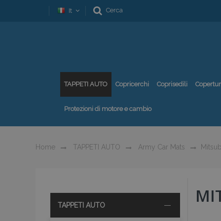
Cerca
It
TAPPETI AUTO
Copricerchi
Coprisedili
Copertu
Protezioni di motore e cambio
Home
TAPPETI AUTO
Army Car Mats
Mitsub
MI
TAPPETI AUTO