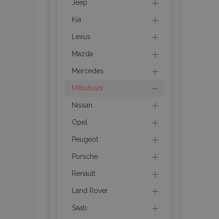
Jeep
Kia
recently_viewed_p
Lexus
recently_viewed_p
Mazda
PHPSESSID
Mercedes
Mitsubishi
Nissan
Opel
recently_compare
Peugeot
Porsche
product_data_sto
Renault
CookieScriptConse
Land Rover
Saab