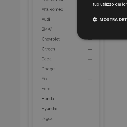
tuo utilizzo dei lo
Alfa Romeo
MOSTRA DET
Audi
BMW
Strettamen
Chevrolet
necessari
Citroen
Dacia
Dodge
Fiat
Ford
I cookie strettament
dell'account. Il sit
Honda
Nome
Hyundai
mage-cache-sessi
Jaguar