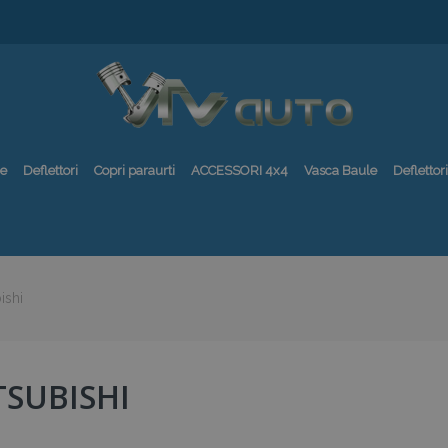
re
Deflettori
Copri paraurti
ACCESSORI 4x4
Vasca Baule
Deflettori
ishi
TSUBISHI