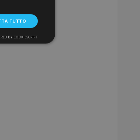
TTA TUTTO
RED BY COOKIESCRIPT
unzionalità
ente e la gestione
a la pulizia della
 il cookie viene
k-end,