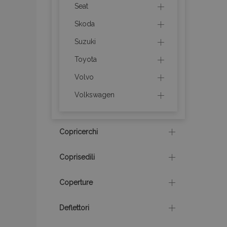
Seat
mage-cache-stor
Skoda
Suzuki
recently_compare
Toyota
X-Magento-Vary
Volvo
Volkswagen
mage-translation-f
Copricerchi
mage-messages
Coprisedili
Coperture
section_data_ids
Deflettori