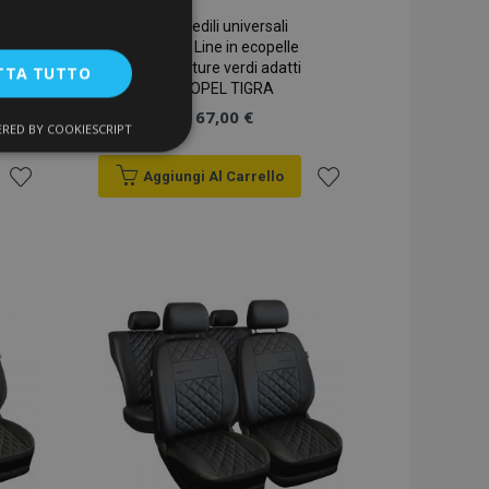
Coprisedili universali
Perfect Line in ecopelle
con cuciture verdi adatti
TTA TUTTO
per OPEL TIGRA
67,00 €
RED BY COOKIESCRIPT
unzionalità
Aggiungi Al Carrello
Aggiungi
Aggiungi
alla
alla
lista
lista
desideri
desideri
ente e la gestione
a la pulizia della
 il cookie viene
k-end,