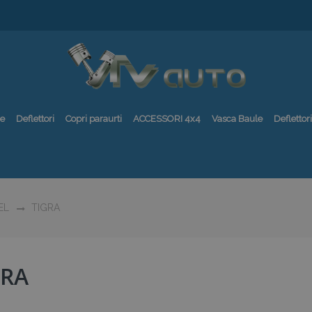
re
Deflettori
Copri paraurti
ACCESSORI 4x4
Vasca Baule
Deflettori
EL
TIGRA
GRA