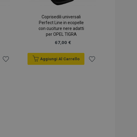
 memoria locale e
 true.
 prodotti
Coprisedili universali
 facile navigazione.
Perfect Line in ecopelle
con cuciture nere adatti
 prodotti
 facile navigazione.
per OPEL TIGRA
67,00 €
ni basate sul
identificatore
ere le variabili di
te è un numero
Aggiungi Al Carrello
modo in cui viene
 per il sito, ma un
o stato di accesso
Aggiungi
Aggiungi
 prodotti
alla
alla
 una facile
lista
lista
r i dati di
sualizzati di
desideri
desideri
 dal servizio
are le preferenze
tatori. È necessario
ookie-Script.com