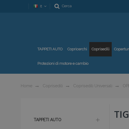
Cerca
It
TAPPETI AUTO
Copricerchi
Coprisedili
Copertu
Protezioni di motore e cambio
Home
Coprisedili
Coprisedili Universali
OP
TI
TAPPETI AUTO