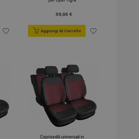
per Opel Tigra
59,00 €
Aggiungi Al Carrello
Aggiungi
Aggiungi
alla
alla
lista
lista
desideri
desideri
Coprisedili universali in