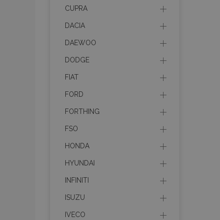
mage-cache-stor
CUPRA
DACIA
recently_compare
DAEWOO
DODGE
X-Magento-Vary
FIAT
FORD
FORTHING
mage-translation-f
FSO
HONDA
mage-messages
HYUNDAI
INFINITI
section_data_ids
ISUZU
IVECO