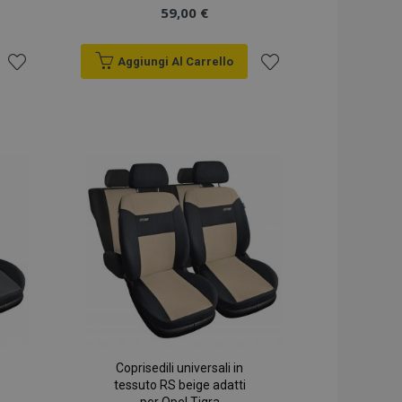
59,00 €
Aggiungi Al Carrello
Aggiungi
Aggiungi
alla
alla
lista
lista
desideri
desideri
Coprisedili universali in
tessuto RS beige adatti