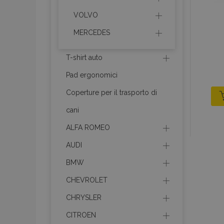
VOLVO
recently_viewed_p
MERCEDES
recently_viewed_p
T-shirt auto
PHPSESSID
Pad ergonomici
Coperture per il trasporto di
cani
ALFA ROMEO
recently_compare
AUDI
product_data_sto
BMW
CHEVROLET
CookieScriptConse
CHRYSLER
CITROEN