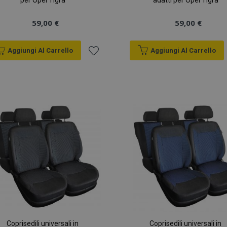
per Opel Tigra
adatti per Opel Tigra
59,00 €
59,00 €
Aggiungi Al Carrello
Aggiungi Al Carrello
Aggiungi
alla
lista
desideri
Coprisedili universali in
Coprisedili universali in