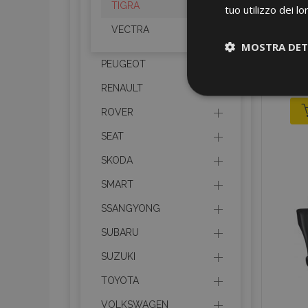
TIGRA
tuo utilizzo dei lo
VECTRA
MOSTRA DET
PEUGEOT
Strettamen
RENAULT
necessari
ROVER
SEAT
SKODA
SMART
SSANGYONG
I cookie strettament
dell'account. Il sit
SUBARU
SUZUKI
Nome
TOYOTA
mage-cache-sessi
VOLKSWAGEN