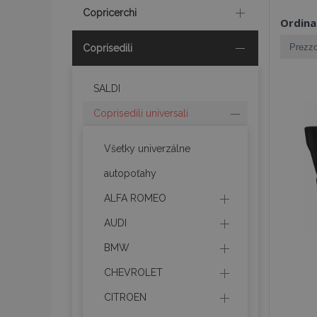
Copricerchi
Ordina
Coprisedili
SALDI
Coprisedili universali
Všetky univerzálne
autopoťahy
ALFA ROMEO
AUDI
BMW
CHEVROLET
CITROEN