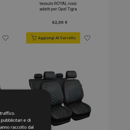
tessuto ROYAL rossi
adatti per Opel Tigra
62,00 €
Aggiungi Al Carrello
Aggiungi
Aggiungi
alla
alla
lista
lista
desideri
desideri
raffico.
pubblicitari e di
hanno raccolto dal